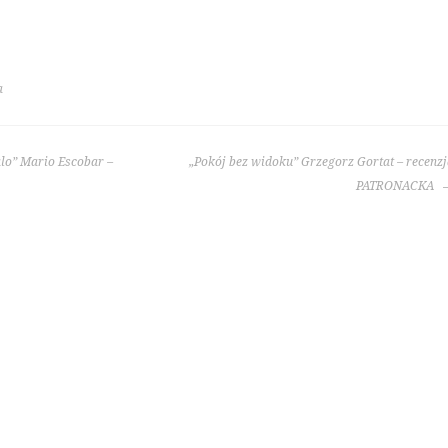
a
alo” Mario Escobar –
„Pokój bez widoku” Grzegorz Gortat – recenz
PATRONACKA