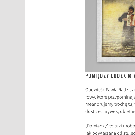
POMIĘDZY LUDZKIM 
Opowieść Pawła Radziszew
rowy, które przypominają
meandrujemy trochę tu, t
dostrzec urywek, obietnic
„Pomiędzy” to taki urobor
jak powtarzana od stulec