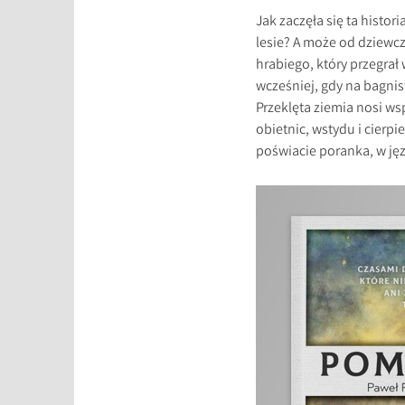
Jak zaczęła się ta histo
lesie? A może od dziewc
hrabiego, który przegrał 
wcześniej, gdy na bagni
Przeklęta ziemia nosi ws
obietnic, wstydu i cierpi
poświacie poranka, w jęz