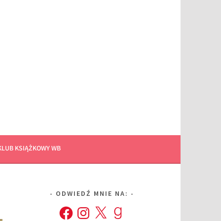
KLUB KSIĄŻKOWY WB
ODWIEDŹ MNIE NA:
Facebook
Instagram
X
Goodreads