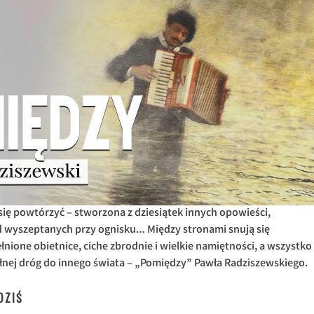
 się powtórzyć – stworzona z dziesiątek innych opowieści,
d wyszeptanych przy ognisku… Między stronami snują się
łnione obietnice, ciche zbrodnie i wielkie namiętności, a wszystko
pełnej dróg do innego świata – „Pomiędzy” Pawła Radziszewskiego.
DZIŚ