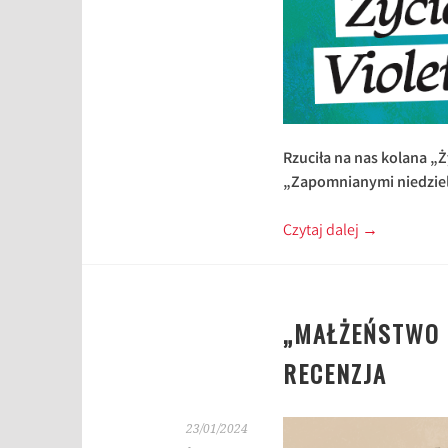
Rzuciła na nas kolana „
„Zapomnianymi niedziela
Czytaj dalej
→
„MAŁŻEŃSTWO 
RECENZJA
23/01/2024