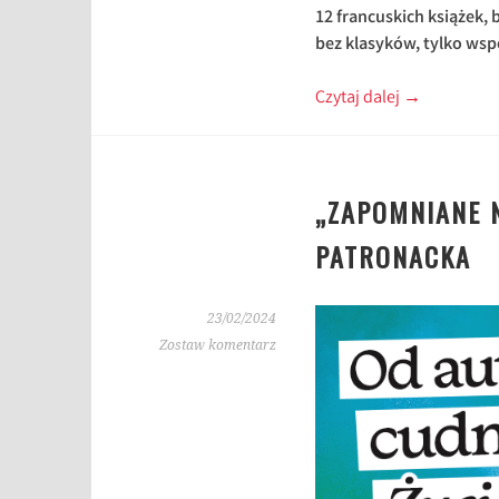
12 francuskich książek, 
bez klasyków, tylko wsp
Czytaj dalej
→
„ZAPOMNIANE N
PATRONACKA
23/02/2024
Zostaw komentarz