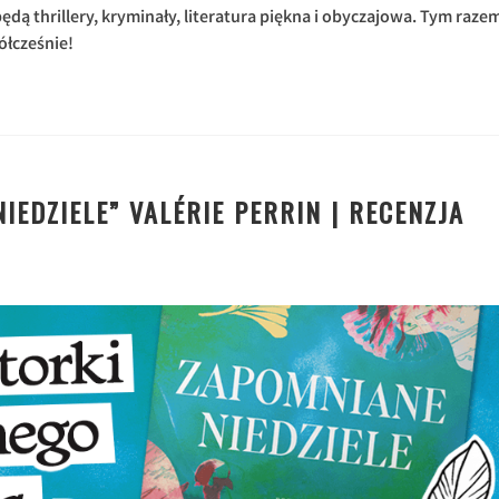
będą thrillery, kryminały, literatura piękna i obyczajowa. Tym raze
ółcześnie!
IEDZIELE” VALÉRIE PERRIN | RECENZJA