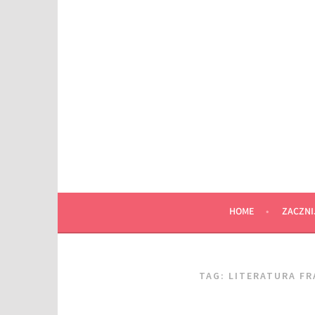
Przeskocz
do
wpisu
HOME
ZACZNI
TAG:
LITERATURA F