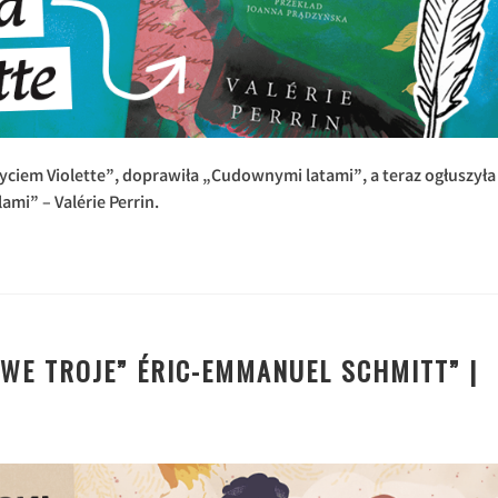
Życiem Violette”, doprawiła „Cudownymi latami”, a teraz ogłuszyła
mi” – Valérie Perrin.
WE TROJE” ÉRIC-EMMANUEL SCHMITT” |