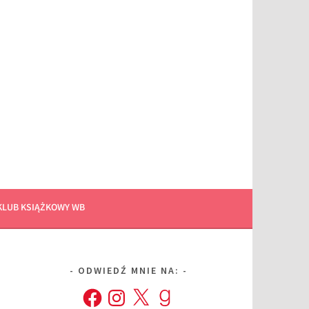
KLUB KSIĄŻKOWY WB
ODWIEDŹ MNIE NA:
Facebook
Instagram
X
Goodreads