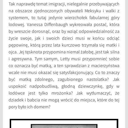
Tak naprawdę temat imigracji, nielegalnie przebywających
na obszarze zjednoczonych obywateli Meksyku i walki z
systemem, to tutaj jedynie wierzchołek fabularnej góry
lodowej. Vanessa Diffenbaugh wykreowała postać, która
by wreszcie dorosnąć, oraz by wziąć odpowiedzialność za
życie swoje, jak i swoich dzieci musi w końcu odciąć
pępowinę, którą przez lata kurczowo trzymała się matki i
ojca. Jej tęsknota przypomina niemal żałobę, jest tak silna
i agresywna. Tym samym, Letty musi przypomnieć sobie
co oznacza być matką, a ten sprawdzian z macierzyństwa
wcale nie musi okazać się satysfakcjonujący. Co to znaczy
być matką zdolnego, zagubionego nastolatka? Jak
uspokoić nadpobudliwą, głodną dziewczynkę, gdy w
lodówce jest tylko mrożonka? Jak wytłumaczyć, że
dziadek i babcia nie mogą wrócić do miejsca, które do tej
pory było ich domem?