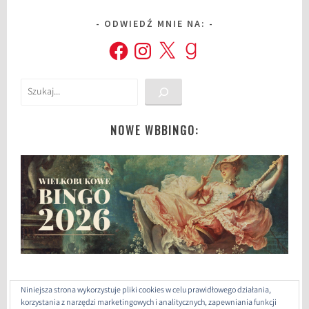
i
ODWIEDŹ MNIE NA:
ś
Facebook
Instagram
X
Goodreads
m
y
o
Szukaj
s
k
r
NOWE WBBINGO:
z
y
d
ł
a
,
r
e
c
Niniejsza strona wykorzystuje pliki cookies w celu prawidłowego działania,
e
korzystania z narzędzi marketingowych i analitycznych, zapewniania funkcji
n