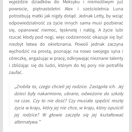
wyjeździe dziadków do Meksyku i niemożliwym już
powrocie, piętnastoletni Alex i sześcioletnia Luna
potrzebują matki jak nigdy dotąd. Jednak Letty, by wziąć
odpowiedzialność za życie innych sama musi pozbierać
się, opanować niemoc, tęsknotę i nałóg. A życie lubi
rzucać kłody pod nogi, więc codzienność okazuje się być
niezbyt łatwa do okiełznania. Powoli jednak zaczyna
wychodzić na prostą, poznając na nowo swojego syna i
córeczkę, angażując w pracę, odkrywając nieznane talenty
i zbliżając się do ludzi, którym do tej pory nie potrafiła
zaufać.
„Zrobiła to, czego chcieli jej rodzice. Zastąpiła ich. Jej
dzieci były nakarmione, ubrane, odwożone do szkoły
na czas. Czy to nie dość? Czy musiała spędzić resztę
życia w kraju, który jej nie chce, w kraju, który opuścili
jej rodzice? W głowie zaczęła się jej kształtować
alternatywa.”