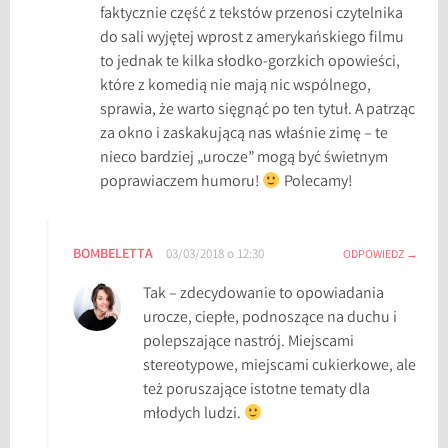
faktycznie część z tekstów przenosi czytelnika
o
do sali wyjętej wprost z amerykańskiego filmu
l
to jednak te kilka słodko-gorzkich opowieści,
l
które z komedią nie mają nic wspólnego,
y
sprawia, że warto sięgnąć po ten tytuł. A patrząc
B
za okno i zaskakującą nas właśnie zimę – te
l
nieco bardziej „urocze” mogą być świetnym
a
poprawiaczem humoru!
Polecamy!
c
k
,
BOMBELETTA
03/03/2018 o 12:30
ODPOWIEDZ
J
o
Tak – zdecydowanie to opowiadania
h
urocze, ciepłe, podnoszące na duchu i
n
polepszające nastrój. Miejscami
G
stereotypowe, miejscami cukierkowe, ale
r
też poruszające istotne tematy dla
e
młodych ludzi.
e