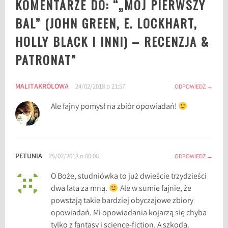
KOMENTARZE DO: “
„MÓJ PIERWSZY
g
o
BAL” (JOHN GREEN, E. LOCKHART,
k
HOLLY BLACK I INNI) – RECENZJA &
s
i
PATRONAT
”
ą
ż
MALITAKRÓLOWA
24/02/2018 o 21:57
k
ODPOWIEDZ
a
Ale fajny pomysł na zbiór opowiadań!
c
h
,
D
PETUNIA
25/02/2018 o 00:08
ODPOWIEDZ
a
v
O Boże, studniówka to już dwieście trzydzieści
i
dwa lata za mną.
Ale w sumie fajnie, że
d
powstają takie bardziej obyczajowe zbiory
L
opowiadań. Mi opowiadania kojarzą się chyba
e
tylko z fantasy i science-fiction. A szkoda.