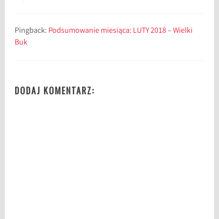
n
,
k
Pingback:
Podsumowanie miesiąca: LUTY 2018 – Wielki
s
Buk
i
ą
ż
k
DODAJ KOMENTARZ:
i
d
l
a
m
ł
o
d
z
i
e