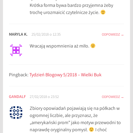
v
Krótka forma bywa bardzo przyjemna żeby
i
trochę urozmaicić czytelnicze życie.
t
h
a
MARYLA K.
25/02/2018 o 12:35
ODPOWIEDZ
n
Wracają wspomnienia aż miło.
,
E
.
L
Pingback:
Tydzień Blogowy 5/2018 – Wielki Buk
o
c
k
h
GANDALF
27/02/2018 o 23:52
ODPOWIEDZ
a
Zbiory opowiadań pojawiają się na półkach w
r
ogromnej liczbie, ale przyznasz, że
t
„amerykański prom” jako motyw przewodni to
,
naprawdę oryginalny pomysł.
I choć
H