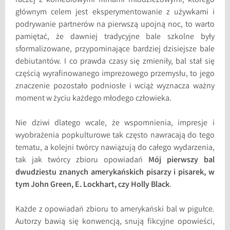
raczej z komediowymi filmami młodzieżowymi, którego
głównym celem jest eksperymentowanie z używkami i
podrywanie partnerów na pierwszą upojną noc, to warto
pamiętać, że dawniej tradycyjne bale szkolne były
sformalizowane, przypominające bardziej dzisiejsze bale
debiutantów. I co prawda czasy się zmieniły, bal stał się
częścią wyrafinowanego imprezowego przemysłu, to jego
znaczenie pozostało podniosłe i wciąż wyznacza ważny
moment w życiu każdego młodego człowieka.
Nie dziwi dlatego wcale, że wspomnienia, impresje i
wyobrażenia popkulturowe tak często nawracają do tego
tematu, a kolejni twórcy nawiązują do całego wydarzenia,
tak jak twórcy zbioru opowiadań
Mój pierwszy bal
dwudziestu znanych amerykańskich pisarzy i pisarek, w
tym John Green, E. Lockhart, czy Holly Black
.
Każde z opowiadań zbioru to amerykański bal w pigułce.
Autorzy bawią się konwencją, snują fikcyjne opowieści,