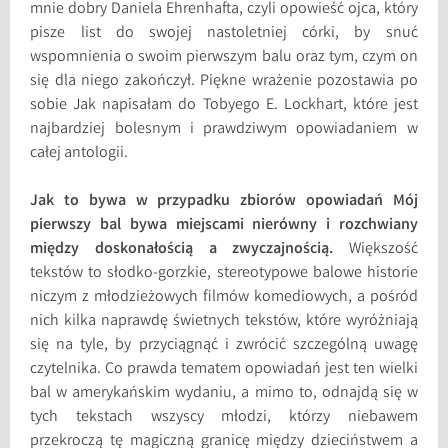
mnie dobry Daniela Ehrenhafta, czyli opowieść ojca, który
pisze list do swojej nastoletniej córki, by snuć
wspomnienia o swoim pierwszym balu oraz tym, czym on
się dla niego zakończył. Piękne wrażenie pozostawia po
sobie Jak napisałam do Tobyego E. Lockhart, które jest
najbardziej bolesnym i prawdziwym opowiadaniem w
całej antologii.
Jak to bywa w przypadku zbiorów opowiadań Mój
pierwszy bal bywa miejscami nierówny i rozchwiany
między doskonałością a zwyczajnością.
Większość
tekstów to słodko-gorzkie, stereotypowe balowe historie
niczym z młodzieżowych filmów komediowych, a pośród
nich kilka naprawdę świetnych tekstów, które wyróżniają
się na tyle, by przyciągnąć i zwrócić szczególną uwagę
czytelnika. Co prawda tematem opowiadań jest ten wielki
bal w amerykańskim wydaniu, a mimo to, odnajdą się w
tych tekstach wszyscy młodzi, którzy niebawem
przekroczą tę magiczną granicę między dzieciństwem a