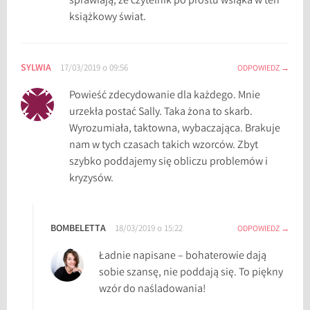
sprawiają, że czytelnik po prostu wsiąka w ten
r
książkowy świat.
l
a
n
SYLWIA
17/03/2019 o 09:56
ODPOWIEDZ
d
Powieść zdecydowanie dla każdego. Mnie
z
urzekła postać Sally. Taka żona to skarb.
k
Wyrozumiała, taktowna, wybaczająca. Brakuje
a
nam w tych czasach takich wzorców. Zbyt
,
szybko poddajemy się obliczu problemów i
P
kryzysów.
r
z
e
d
BOMBELETTA
18/03/2019 o 15:22
ODPOWIEDZ
k
Ładnie napisane – bohaterowie dają
o
sobie szansę, nie poddają się. To piękny
ń
wzór do naśladowania!
c
e