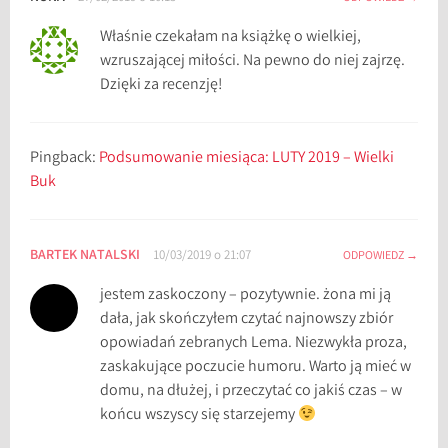
o
Właśnie czekałam na książkę o wielkiej,
k
wzruszającej miłości. Na pewno do niej zajrzę.
s
Dzięki za recenzję!
i
ą
ż
Pingback:
Podsumowanie miesiąca: LUTY 2019 – Wielki
k
Buk
a
c
h
BARTEK NATALSKI
10/03/2019 o 21:07
,
ODPOWIEDZ
I
jestem zaskoczony – pozytywnie. żona mi ją
r
dała, jak skończyłem czytać najnowszy zbiór
l
opowiadań zebranych Lema. Niezwykła proza,
a
zaskakujące poczucie humoru. Warto ją mieć w
n
domu, na dłużej, i przeczytać co jakiś czas – w
d
końcu wszyscy się starzejemy
i
a