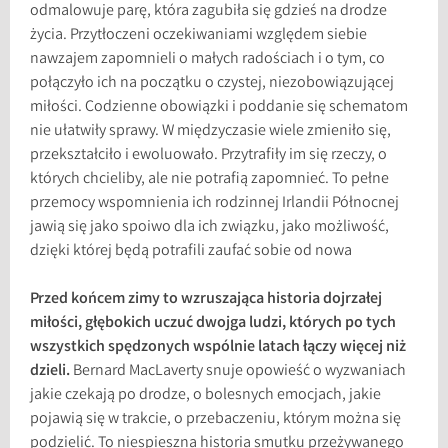
odmalowuje parę, która zagubiła się gdzieś na drodze
życia. Przytłoczeni oczekiwaniami względem siebie
nawzajem zapomnieli o małych radościach i o tym, co
połączyło ich na początku o czystej, niezobowiązującej
miłości. Codzienne obowiązki i poddanie się schematom
nie ułatwiły sprawy. W międzyczasie wiele zmieniło się,
przekształciło i ewoluowało. Przytrafiły im się rzeczy, o
których chcieliby, ale nie potrafią zapomnieć. To pełne
przemocy wspomnienia ich rodzinnej Irlandii Północnej
jawią się jako spoiwo dla ich związku, jako możliwość,
dzięki której będą potrafili zaufać sobie od nowa
Przed końcem zimy to wzruszająca historia dojrzałej
miłości, głębokich uczuć dwojga ludzi, których po tych
wszystkich spędzonych wspólnie latach łączy więcej niż
dzieli.
Bernard MacLaverty snuje opowieść o wyzwaniach
jakie czekają po drodze, o bolesnych emocjach, jakie
pojawią się w trakcie, o przebaczeniu, którym można się
podzielić. To niespieszna historia smutku przeżywanego