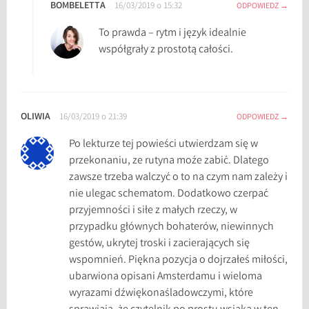
BOMBELETTA
a
16/03/2019 o 15:32
ODPOWIEDZ
i
To prawda – rytm i język idealnie
r
współgrały z prostotą całości.
l
a
n
d
OLIWIA
16/03/2019 o 21:39
ODPOWIEDZ
z
k
Po lekturze tej powieści utwierdzam się w
a
przekonaniu, ze rutyna moźe zabić. Dlatego
,
zawsze trzeba walczyć o to na czym nam zależy i
p
nie ulegac schematom. Dodatkowo czerpać
o
przyjemności i siłe z małych rzeczy, w
w
przypadku głównych bohaterów, niewinnych
i
gestów, ukrytej troski i zacierających się
e
wspomnień. Piękna pozycja o dojrzałeś miłości,
ś
ubarwiona opisani Amsterdamu i wieloma
ć
wyrazami dźwiękonaśladowczymi, które
i