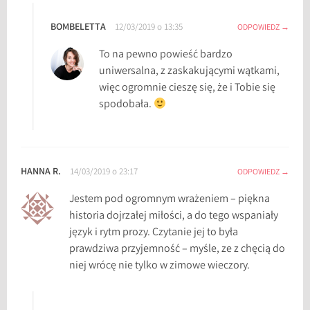
P
BOMBELETTA
12/03/2019 o 13:35
ODPOWIEDZ
ó
ł
To na pewno powieść bardzo
n
uniwersalna, z zaskakującymi wątkami,
o
więc ogromnie cieszę się, że i Tobie się
c
spodobała.
n
a
,
l
HANNA R.
14/03/2019 o 23:17
ODPOWIEDZ
i
Jestem pod ogromnym wrażeniem – piękna
t
historia dojrzałej miłości, a do tego wspaniały
e
język i rytm prozy. Czytanie jej to była
r
prawdziwa przyjemność – myśle, ze z chęcią do
a
niej wrócę nie tylko w zimowe wieczory.
t
u
r