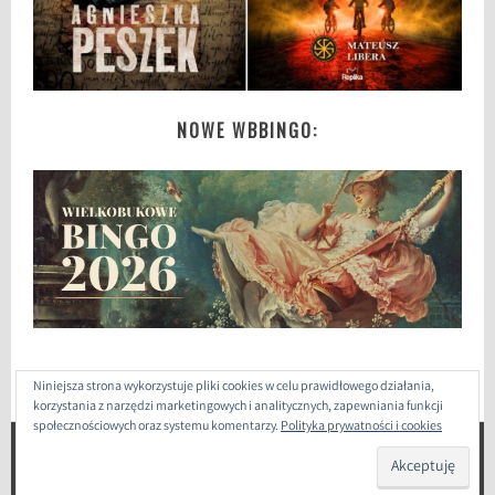
u
k
NOWE WBBINGO:
Niniejsza strona wykorzystuje pliki cookies w celu prawidłowego działania,
korzystania z narzędzi marketingowych i analitycznych, zapewniania funkcji
społecznościowych oraz systemu komentarzy.
Polityka prywatności i cookies
ZAPROJEKTOWANE PRZEZ: WORDPRESS
|
THEME: SELA
BY
WORDPRESS.COM
.