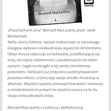
„Przed końcem zimy” Bernard MacLaverty, przeł. Jarek
Westermark
Stella i Gerry Gilmore, starsze małżeństwo ze szkockiego
Glasgow, wybywa na kilkudniowy wyjazd do Amsterdamu.
Oboje muszą odpocząć od lodowatej, przedłużającej się
zimy, od rutyny codzienności i paradoksalnie od siebie
samych, ciągle na okrągło w tej samej niezmiennej
przestrzeni. Stella jest już zmęczona podtrzymywaniem
pozorów miłości, a Gerry topi swoje smutki i frustracje w
alkoholu. Wspólne spacery zimowymi kanałami i rozmowy
w amsterdamskich pubach to ostatnia szansa na to, by
oboje znów odnaleźli siebie.
Bernard MacLaverty z czułością i delikatnością