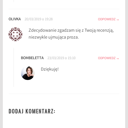
m
z
OLIVKA
20/03/2019 o 19:28
ODPOWIEDZ
i
m
Zdecydowanie zgadzam się z Twoją recenzją,
y
niezwykle ujmująca proza.
,
r
e
BOMBELETTA
23/03/2019 o 15:10
ODPOWIEDZ
c
e
Dziękuję!
n
z
j
a
,
r
DODAJ KOMENTARZ:
e
c