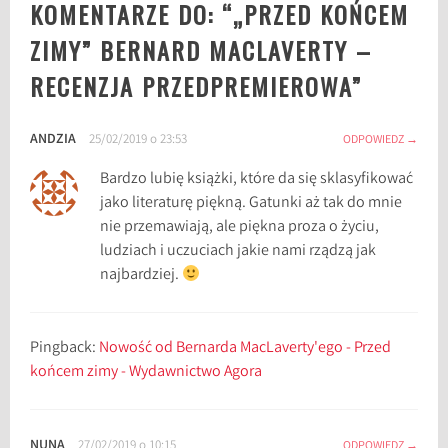
KOMENTARZE DO: “
„PRZED KOŃCEM
n
a
ZIMY” BERNARD MACLAVERTY –
r
RECENZJA PRZEDPREMIEROWA
”
d
M
a
ANDZIA
25/02/2019 o 23:53
ODPOWIEDZ
c
L
Bardzo lubię książki, które da się sklasyfikować
a
jako literaturę piękną. Gatunki aż tak do mnie
v
nie przemawiają, ale piękna proza o życiu,
e
ludziach i uczuciach jakie nami rządzą jak
r
najbardziej.
t
y
,
Pingback:
Nowość od Bernarda MacLaverty'ego - Przed
b
końcem zimy - Wydawnictwo Agora
l
o
g
NUNA
27/02/2019 o 10:15
ODPOWIEDZ