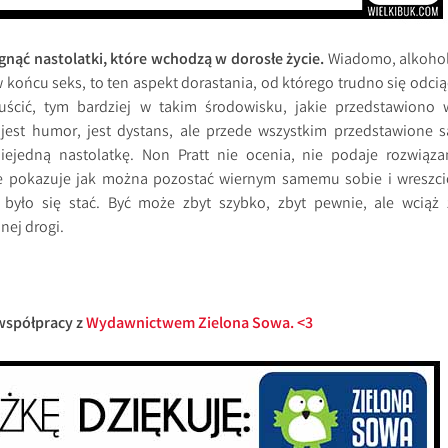
nąć nastolatki, które wchodzą w dorosłe życie.
Wiadomo, alkohol
 końcu seks, to ten aspekt dorastania, od którego trudno się odcią
uścić, tym bardziej w takim środowisku, jakie przedstawiono 
 jest humor, jest dystans, ale przede wszystkim przedstawione s
 niejedną nastolatkę. Non Pratt nie ocenia, nie podaje rozwiąza
le pokazuje jak można pozostać wiernym samemu sobie i wreszci
 było się stać. Być może zbyt szybko, zbyt pewnie, ale wciąż 
nej drogi.
współpracy z
Wydawnictwem Zielona Sowa. <3