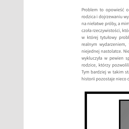
Problem to opowieść o 
rodzica i dojrzewaniu w
na niełatwe próby, a mim
czoła rzeczywistości, kt
w której tytułowy prob
realnym wydarzeniem, w
niejednej nastolatce. Ni
wykluczyła w pewien sp
rodzice, którzy pozwol
Tym bardziej w takim st
historii pozostaje nieco