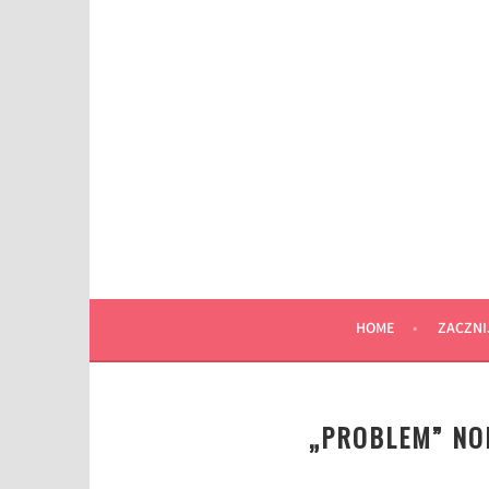
Przeskocz
do
wpisu
HOME
ZACZNI
„PROBLEM” NO