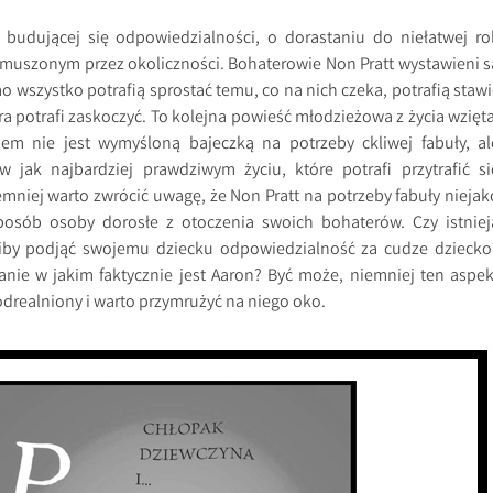
budującej się odpowiedzialności, o dorastaniu do niełatwej rol
ymuszonym przez okoliczności. Bohaterowie Non Pratt wystawieni s
o wszystko potrafią sprostać temu, co na nich czeka, potrafią stawi
óra potrafi zaskoczyć. To kolejna powieść młodzieżowa z życia wzięta
lem nie jest wymyśloną bajeczką na potrzeby ckliwej fabuły, al
 jak najbardziej prawdziwym życiu, które potrafi przytrafić si
emniej warto zwrócić uwagę, że Non Pratt na potrzeby fabuły niejak
osób osoby dorosłe z otoczenia swoich bohaterów. Czy istniej
iliby podjąć swojemu dziecku odpowiedzialność za cudze dziecko
anie w jakim faktycznie jest Aaron? Być może, niemniej ten aspek
 odrealniony i warto przymrużyć na niego oko.