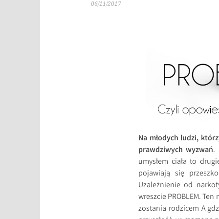
06/11/2017
Na młodych ludzi, któr
prawdziwych wyzwań
.
umysłem ciała to drugi
pojawiają się przeszk
Uzależnienie od narko
wreszcie PROBLEM. Ten n
zostania rodzicem A gdz