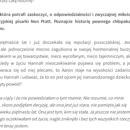
rzez całą rodzinę?
która potrafi zaskoczyć, o odpowiedzialności i zwyczajnej miłośc
jskiej pisarki Non Pratt. Poznajcie historię pewnego chłopaka
mu.
tnaście lat i już doczekała się reputacji puszczalskiej. Jes
 ale jednocześnie mocno zagubiona w swojej hormonalnej burzy
kiem w jej towarzystwie, nieco wycofanym, nieco tajemniczym, al
iedy w życiu Hannah nieoczekiwanie pojawia się problem, a je
dwraca się od niej plecami, to Aaron staje na wysokości zadania
u Hannah i udawać, że to on jest ojcem jej nienarodzonego dziecka
ryty powód?
 w ciąży i że nie powiedziałam o tym mamie. Nie rozumie, co mnie
skoro podjęłam decyzję, ale ona jest już stara, nie pamięta jak się
ieku piętnastu lat. Ona jest tym, kim się stała. Ja jeszcze nie jestem
go oczekiwałam od życia, nagle zniknęło i bez tych wszystkich rzecz
m teraz jestem.