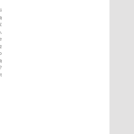
i
ą
ć
,
e
ę
o
ą
?
t