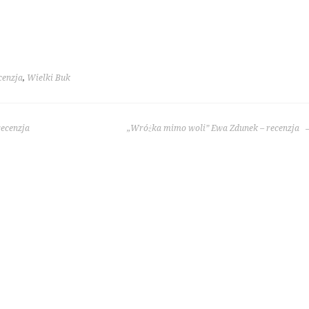
cenzja
,
Wielki Buk
recenzja
„Wróżka mimo woli” Ewa Zdunek – recenzja