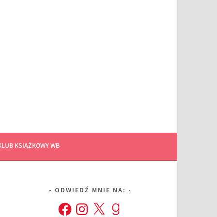
KLUB KSIĄŻKOWY WB
ODWIEDŹ MNIE NA:
Facebook
Instagram
X
Goodreads