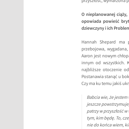
przyszłość, wymarzona p
O nieplanowanej ciąży, 
opowiada powieść bryty
dziewczyny i ich Proble
Hannah Shepard ma pię
przebojowa, wygadana,
Aaron jest nowym chłopa
innym od wszystkich. K
najbliższe otoczenie o
Postanawia stanąć u bok
Czy ma ku temu jakiś uk
Babcia wie, że jestem
jeszcze powstrzymuje, 
patrzy w przyszłość w w
tym, kim będę. To, cze
nie do końca wiem, ki