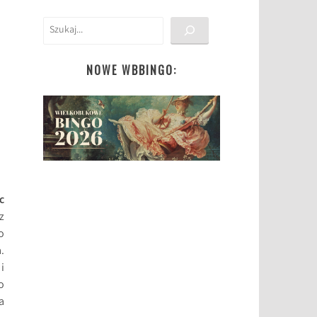
Szukaj
NOWE WBBINGO:
c
z
o
.
i
o
a