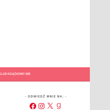
KLUB KSIĄŻKOWY WB
ODWIEDŹ MNIE NA:
Facebook
Instagram
X
Goodreads