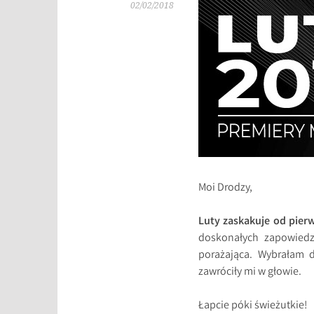
02/02/2018
Moi Drodzy,
Luty zaskakuje od pier
doskonałych zapowiedz
porażająca. Wybrałam d
zawróciły mi w głowie.
Łapcie póki świeżutkie!