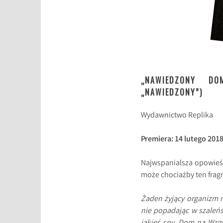
„NAWIEDZONY DO
„NAWIEDZONY”)
Wydawnictwo Replika
Premiera: 14 lutego 201
Najwspanialsza opowieść o
może chociażby ten frag
Żaden żyjący organizm n
nie popadając w szaleńs