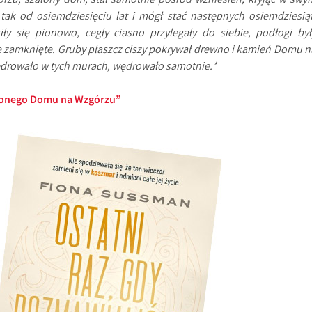
órzu, szalony dom, stał samotnie pośród wzniesień, kryjąc w swy
tak od osiemdziesięciu lat i mógł stać następnych osiemdziesiąt
ły się pionowo, cegły ciasno przylegały do siebie, podłogi był
e zamknięte. Gruby płaszcz ciszy pokrywał drewno i kamień Domu n
ędrowało w tych murach, wędrowało samotnie.*
zonego Domu na Wzgórzu”