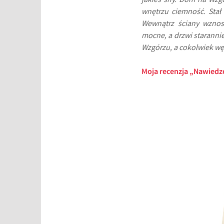
jakieś sny. Dom na Wzg
wnętrzu ciemność. Stał 
Wewnątrz ściany wznosi
mocne, a drzwi staranni
Wzgórzu, a cokolwiek w
Moja recenzja „Nawied