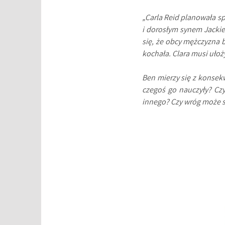
„Carla Reid planowała s
i dorosłym synem Jackie
się, że obcy mężczyzna b
kochała. Clara musi ułoż
Ben mierzy się z konsek
czegoś go nauczyły? Czy
innego? Czy wróg może st