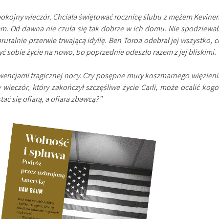
pokojny wieczór. Chciała świętować rocznicę ślubu z mężem Kevine
m. Od dawna nie czuła się tak dobrze w ich domu. Nie spodziewał
rutalnie przerwie trwającą idyllę. Ben Toroa odebrał jej wszystko, c
yć sobie życie na nowo, bo poprzednie odeszło razem z jej bliskimi.
wencjami tragicznej nocy. Czy posępne mury koszmarnego więzieni
 wieczór, który zakończył szczęśliwe życie Carli, może ocalić kogo
ać się ofiarą, a ofiara zbawcą?”