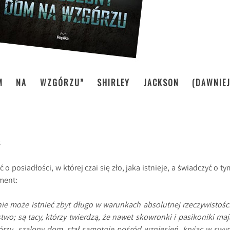
M NA WZGÓRZU” SHIRLEY JACKSON (DAWNIEJ
8
 posiadłości, w której czai się zło, jaka istnieje, a świadczyć o ty
ment:
ie może istnieć zbyt długo w warunkach absolutnej rzeczywistości
two; są tacy, którzy twierdzą, że nawet skowronki i pasikoniki maj