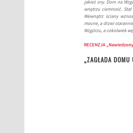
jakieś sny. Dom na Wzg
wnętrzu ciemność. Stał 
Wewnątrz ściany wznosi
mocne, a drzwi staranni
Wzgórzu, a cokolwiek w
RECENZJA „Nawiedzony
„ZAGŁADA DOMU 