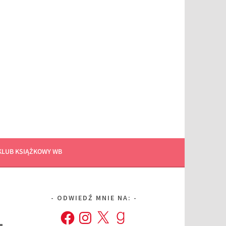
KLUB KSIĄŻKOWY WB
ODWIEDŹ MNIE NA:
Facebook
Instagram
X
Goodreads