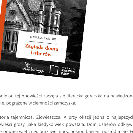
nie od tej opowieści zaczęła się literacka gorączka na nawiedzon
zne, pogrążone w ciemności zamczyska.
storia tajemnicza. Złowieszcza. A przy okazji jedna z najlepszyc
wieści grozy, jaka kiedykolwiek powstała. Dom Usherów odkryw
 pewnej wietrznej, burzliwej nocy, pośród bagien, pośród mgieł P