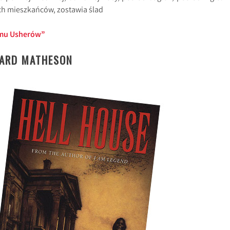
ch mieszkańców, zostawia ślad
mu Usherów”
HARD MATHESON