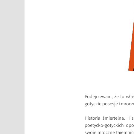
Podejrzewam, że to właś
gotyckie posesje i mroc
Historia śmiertelna. Hi
poetycko-gotyckich opo
swoje mroczne tajemnice