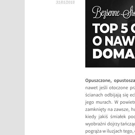
31/01/2018
Opuszczone, opustosza
nawet jeśli otoczone pr
ścianach odbijają się 
jego murach. W powietr
zamknięty na zawsze, hu
kiedy jakiś śmiałek po
wyobraźni dojrzy tańczą
pogrąża w iluzjach tego, 