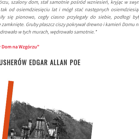
órzu, szalony dom, stał samotnie pośród wzniesień, kryjąc w swy
tak od osiemdziesięciu lat i mógł stać następnych osiemdziesiąt
ły się pionowo, cegły ciasno przylegały do siebie, podłogi był
e zamknięte. Gruby płaszcz ciszy pokrywał drewno i kamień Domu n
ędrowało w tych murach, wędrowało samotnie.*
 Dom na Wzgórzu”
USHERÓW EDGAR ALLAN POE