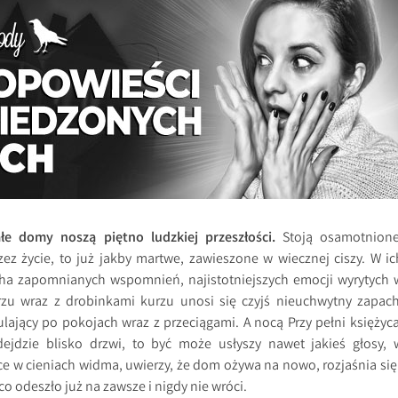
łe domy noszą piętno ludzkiej przeszłości.
Stoją osamotnione
zez życie, to już jakby martwe, zawieszone w wiecznej ciszy. W ic
echa zapomnianych wspomnień, najistotniejszych emocji wyrytych 
zu wraz z drobinkami kurzu unosi się czyjś nieuchwytny zapach
lający po pokojach wraz z przeciągami. A nocą Przy pełni księżyca
dejdzie blisko drzwi, to być może usłyszy nawet jakieś głosy, 
ce w cieniach widma, uwierzy, że dom ożywa na nowo, rozjaśnia się 
co odeszło już na zawsze i nigdy nie wróci.