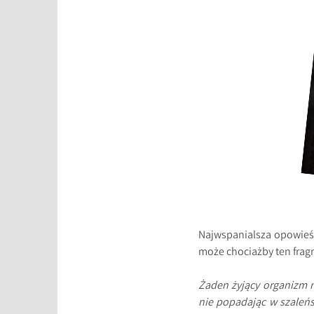
Najwspanialsza opowieść o
może chociażby ten frag
Żaden żyjący organizm n
nie popadając w szaleńs