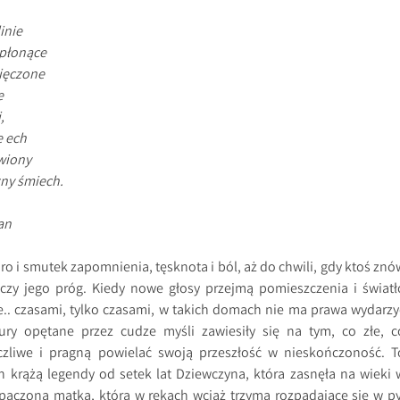
inie
 płonące
więczone
e
,
e ech
wiony
ny śmiech.
an
o i smutek zapomnienia, tęsknota i ból, aż do chwili, gdy ktoś znó
oczy jego próg. Kiedy nowe głosy przejmą pomieszczenia i światł
e.. czasami, tylko czasami, w takich domach nie ma prawa wydarzy
ury opętane przez cudze myśli zawiesiły się na tym, co złe, c
zliwe i pragną powielać swoją przeszłość w nieskończoność. T
 krążą legendy od setek lat Dziewczyna, która zasnęła na wieki 
paczona matka, która w rękach wciąż trzyma rozpadające się w py