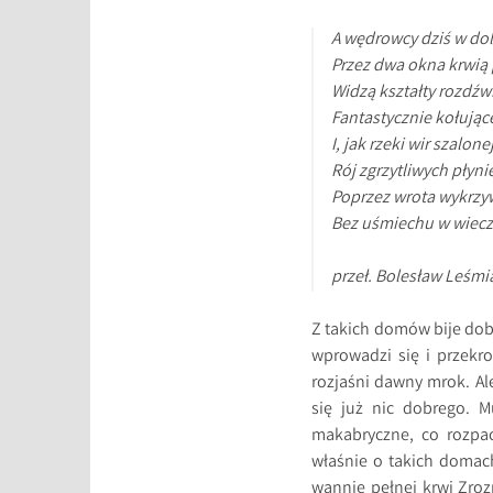
A wędrowcy dziś w dol
Przez dwa okna krwią
Widzą kształty rozdź
Fantastycznie kołując
I, jak rzeki wir szalonej
Rój zgrzytliwych płyni
Poprzez wrota wykrzy
Bez uśmiechu w wiecz
przeł. Bolesław Leśmi
Z takich domów bije dobr
wprowadzi się i przekr
rozjaśni dawny mrok. Al
się już nic dobrego. M
makabryczne, co rozpac
właśnie o takich domach
wannie pełnej krwi Zroz