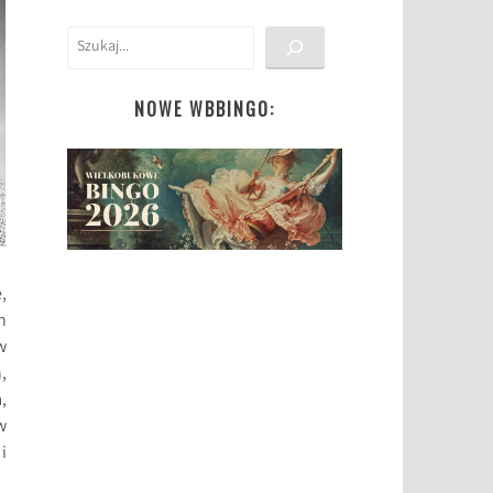
Szukaj
NOWE WBBINGO:
,
h
w
,
,
w
i