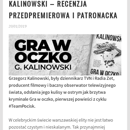
KALINOWSKI – RECENZJA
PRZEDPREMIEROWA I PATRONACKA
20/01/2019
Grzegorz Kalinowski, były dziennikarz TVN i Radia Zet,
producent filmowy i baczny obserwator telewizyjnego
świata, odsłania jego kulisy w ostrym jak brzytwa
kryminale Gra w oczko, pierwszej powieści z cyklu
#TeamPocisk.
W celebryckim świecie warszawskiej elity nie jest łatwo
pozostać czystym i nieskalanym. Tak przynajmniej