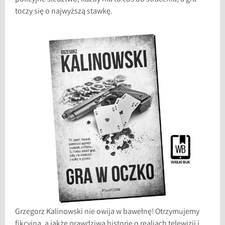
toczy się o najwyższą stawkę.
Grzegorz Kalinowski nie owija w bawełnę! Otrzymujemy
fikcyjną, a jakże prawdziwą historię o realiach telewizji i