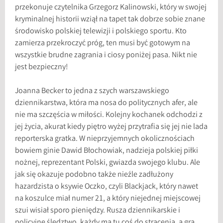
przekonuje czytelnika Grzegorz Kalinowski, który w swojej
kryminalnej historii wziął na tapet tak dobrze sobie znane
środowisko polskiej telewizji i polskiego sportu. Kto
zamierza przekroczyć próg, ten musi być gotowym na
wszystkie brudne zagrania i ciosy poniżej pasa. Nikt nie
jest bezpieczny!
Joanna Becker to jedna z szych warszawskiego
dziennikarstwa, która ma nosa do politycznych afer, ale
nie ma szczęścia w miłości. Kolejny kochanek odchodzi z
jej życia, akurat kiedy piętro wyżej przytrafia się jej nie lada
reporterska gratka. W nieprzyjemnych okolicznościach
bowiem ginie Dawid Błochowiak, nadzieja polskiej piłki
nożnej, reprezentant Polski, gwiazda swojego klubu. Ale
jak się okazuje podobno także nieźle zadłużony
hazardzista o ksywie Oczko, czyli Blackjack, który nawet
na koszulce miał numer 21, a który niejednej miejscowej
szui wisiał sporo pieniędzy. Rusza dziennikarskie i
policyjne śledztwo, każdy ma tu coś do stracenia, a gra