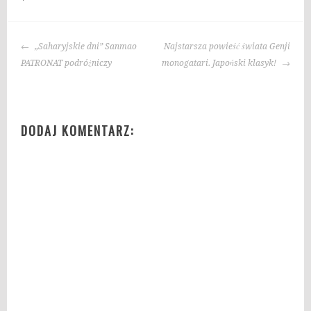
a
g
NAWIGACJA
i
„Saharyjskie dni” Sanmao
Najstarsza powieść świata Genji
WPISU
:
PATRONAT podróżniczy
monogatari. Japoński klasyk!
b
l
o
DODAJ KOMENTARZ:
g
o
k
s
i
ą
ż
k
a
c
h