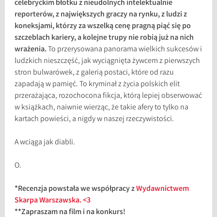
celebryckim błotku z nieudolnych intelektualnie
reporterów, z największych graczy na rynku, z ludzi z
koneksjami, którzy za wszelką cenę pragną piąć się po
szczeblach kariery, a kolejne trupy nie robią już na nich
wrażenia.
To przerysowana panorama wielkich sukcesów i
ludzkich nieszczęść, jak wyciągnięta żywcem z pierwszych
stron bulwarówek, z galerią postaci, które od razu
zapadają w pamięć. To kryminał z życia polskich elit
przerażająca, rozochocona fikcja, którą lepiej obserwować
w książkach, naiwnie wierząc, że takie afery to tylko na
kartach powieści, a nigdy w naszej rzeczywistości.
A wciąga jak diabli.
O.
*Recenzja powstała we współpracy z
Wydawnictwem
Skarpa Warszawska. <3
**Zapraszam na film i na konkurs!