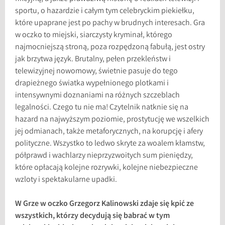
sportu, o hazardzie i całym tym celebryckim piekiełku,
które upaprane jest po pachy w brudnych interesach. Gra
w oczko to miejski, siarczysty kryminał, którego
najmocniejszą stroną, poza rozpędzoną fabułą, jest ostry
jak brzytwa język. Brutalny, pełen przekleństw i
telewizyjnej nowomowy, świetnie pasuje do tego
drapieżnego światka wypełnionego plotkami i
intensywnymi doznaniami na różnych szczeblach
legalności. Czego tu nie ma! Czytelnik natknie się na
hazard na najwyższym poziomie, prostytucję we wszelkich
jej odmianach, także metaforycznych, na korupcję i afery
polityczne. Wszystko to ledwo skryte za woalem kłamstw,
półprawd i wachlarzy nieprzyzwoitych sum pieniędzy,
które opłacają kolejne rozrywki, kolejne niebezpieczne
wzloty i spektakularne upadki.
W Grze w oczko Grzegorz Kalinowski zdaje się kpić ze
wszystkich, którzy decydują się babrać w tym