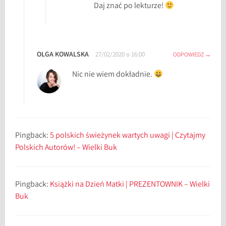
m
Daj znać po lekturze!
i
a
s
t
OLGA KOWALSKA
27/02/2020 o 16:00
ODPOWIEDZ
o
Nic nie wiem dokładnie.
r
e
c
e
n
Pingback:
5 polskich świeżynek wartych uwagi | Czytajmy
z
Polskich Autorów! – Wielki Buk
j
a
,
Pingback:
Książki na Dzień Matki | PREZENTOWNIK – Wielki
k
Buk
s
i
ą