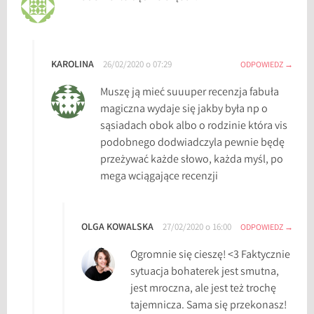
z
a
r
KAROLINA
26/02/2020 o 07:29
ODPOWIEDZ
n
e
Muszę ją mieć suuuper recenzja fabuła
m
magiczna wydaje się jakby była np o
i
sąsiadach obok albo o rodzinie która vis
a
podobnego dodwiadczyla pewnie będę
s
przeżywać każde słowo, każda myśl, po
t
mega wciągające recenzji
o
,
C
OLGA KOWALSKA
27/02/2020 o 16:00
ODPOWIEDZ
z
a
Ogromnie się cieszę! <3 Faktycznie
r
sytuacja bohaterek jest smutna,
n
jest mroczna, ale jest też trochę
e
tajemnicza. Sama się przekonasz!