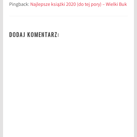
Pingback:
Najlepsze książki 2020 (do tej pory) – Wielki Buk
ż
k
i
y
DODAJ KOMENTARZ:
o
u
t
u
b
e
,
M
a
r
t
a
K
n
o