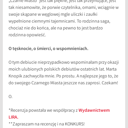
„Czarne Miasto” jest tak piękne, jest tak przejmujące, jest
tak niesamowite, że porwie czytelnika, omami, wciągnie w
swoje skąpane w węglowej mgle uliczki i zaułki
wypełnione ciemnymi tajemnicami. To rodzinna saga,
chociaż nie do końca, ale na pewno to jest bardzo
rodzinna opowieść.
O tęsknocie, o śmierci, o wspomnieniach.
O tym debiucie nieprzypadkowo wspominałam przy okazji
moich ulubionych polskich debiutów ostatnich lat. Marta
Knopik zachwyciła mnie. Po prostu. A najlepsze jego to, że
do swojego Czarnego Miasta jeszcze nas zaprosi. Czekam!
O.
*Recenzja powstała we współpracy z
Wydawnictwem
LIRA.
**Zapraszam na recenzję i na KONKURS!