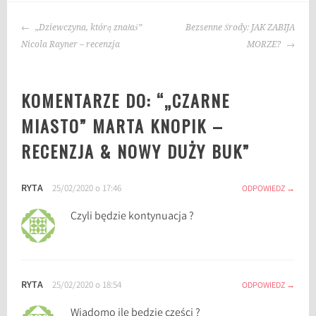
g
NAWIGACJA
i
„Dziewczyna, którą znałaś”
Bezsenne Środy: JAK ZABIJA
WPISU
:
Nicola Rayner – recenzja
MORZE?
b
l
KOMENTARZE DO: “
„CZARNE
o
g
MIASTO” MARTA KNOPIK –
o
RECENZJA & NOWY DUŻY BUK
”
k
s
i
RYTA
25/02/2020 o 17:46
ODPOWIEDZ
ą
ż
Czyli będzie kontynuacja ?
k
a
c
h
RYTA
25/02/2020 o 18:54
ODPOWIEDZ
,
Wiadomo ile będzie części ?
C