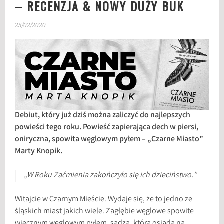
– RECENZJA & NOWY DUŻY BUK
25/02/2020
Debiut, który już dziś można zaliczyć do najlepszych
powieści tego roku. Powieść zapierająca dech w piersi,
oniryczna, spowita węglowym pyłem – „Czarne Miasto”
Marty Knopik.
„W Roku Zaćmienia zakończyło się ich dzieciństwo.”
Witajcie w Czarnym Mieście. Wydaje się, że to jedno ze
śląskich miast jakich wiele. Zagłębie węglowe spowite
wiecznym węglowym pyłem, sadzą, która osiada na