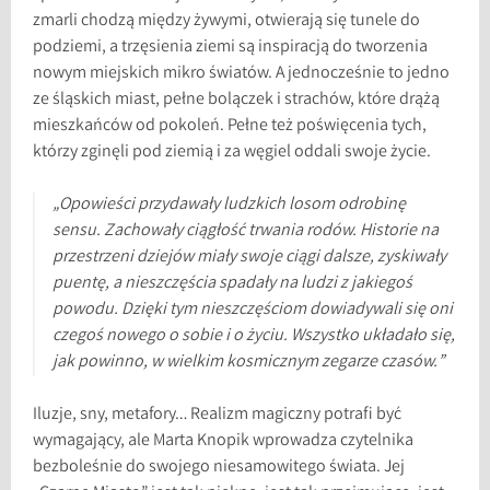
zmarli chodzą między żywymi, otwierają się tunele do
podziemi, a trzęsienia ziemi są inspiracją do tworzenia
nowym miejskich mikro światów. A jednocześnie to jedno
ze śląskich miast, pełne bolączek i strachów, które drążą
mieszkańców od pokoleń. Pełne też poświęcenia tych,
którzy zginęli pod ziemią i za węgiel oddali swoje życie.
„Opowieści przydawały ludzkich losom odrobinę
sensu. Zachowały ciągłość trwania rodów. Historie na
przestrzeni dziejów miały swoje ciągi dalsze, zyskiwały
puentę, a nieszczęścia spadały na ludzi z jakiegoś
powodu. Dzięki tym nieszczęściom dowiadywali się oni
czegoś nowego o sobie i o życiu. Wszystko układało się,
jak powinno, w wielkim kosmicznym zegarze czasów.”
Iluzje, sny, metafory… Realizm magiczny potrafi być
wymagający, ale Marta Knopik wprowadza czytelnika
bezboleśnie do swojego niesamowitego świata. Jej