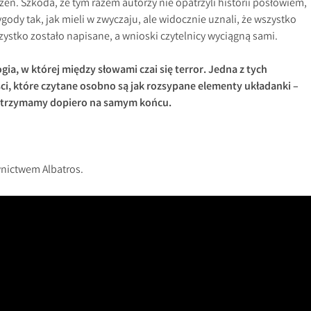
eń. Szkoda, że tym razem autorzy nie opatrzyli historii posłowiem,
gody tak, jak mieli w zwyczaju, ale widocznie uznali, że wszystko
ystko zostało napisane, a wnioski czytelnicy wyciągną sami.
ogia, w której między słowami czai się terror. Jedna z tych
i, które czytane osobno są jak rozsypane elementy układanki –
otrzymamy dopiero na samym końcu.
nictwem Albatros.