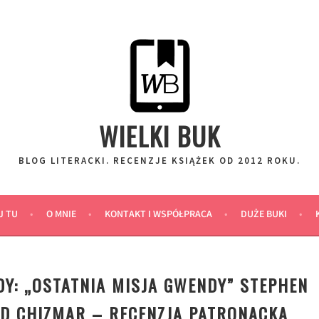
WIELKI BUK
BLOG LITERACKI. RECENZJE KSIĄŻEK OD 2012 ROKU.
J TU
O MNIE
KONTAKT I WSPÓŁPRACA
DUŻE BUKI
DY: „OSTATNIA MISJA GWENDY” STEPHEN
RD CHIZMAR – RECENZJA PATRONACKA