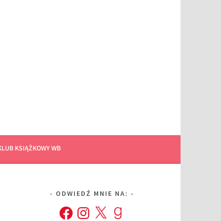
KLUB KSIĄŻKOWY WB
ODWIEDŹ MNIE NA:
Facebook
Instagram
X
Goodreads