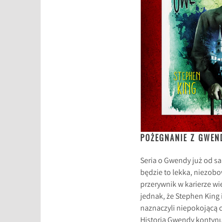
POŻEGNANIE Z GWEN
Seria o Gwendy już od s
będzie to lekka, niezobow
przerywnik w karierze wi
jednak, że Stephen King 
naznaczyli niepokojącą c
Historia Gwendy kontynuu