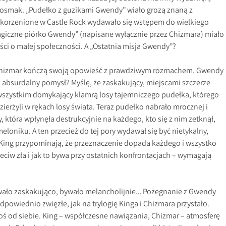
posmak. „Pudełko z guzikami Gwendy” wiało grozą znaną z
korzenione w Castle Rock wydawało się wstępem do wielkiego
agiczne piórko Gwendy” (napisane wyłącznie przez Chizmara) miało
ci o małej społeczności. A „Ostatnia misja Gwendy”?
 Chizmar kończą swoją opowieść z prawdziwym rozmachem. Gwendy
 absurdalny pomysł? Myślę, że zaskakujący, miejscami szczerze
 wszystkim domykający klamrą losy tajemniczego pudełka, którego
zierżyli w rękach losy świata. Teraz pudełko nabrało mrocznej i
 która wpłynęła destrukcyjnie na każdego, kto się z nim zetknął,
loniku. A ten przecież do tej pory wydawał się być nietykalny,
i King przypominają, że przeznaczenie dopada każdego i wszystko
eciw zła i jak to bywa przy ostatnich konfrontacjach – wymagają
wało zaskakująco, bywało melancholijnie… Pożegnanie z Gwendy
odpowiednio zwięzłe, jak na trylogię Kinga i Chizmara przystało.
coś od siebie. King – współczesne nawiązania, Chizmar – atmosferę