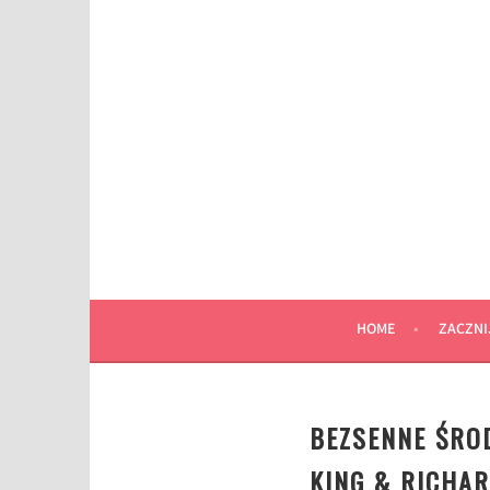
Przeskocz
do
wpisu
HOME
ZACZNI
BEZSENNE ŚRO
KING & RICHA