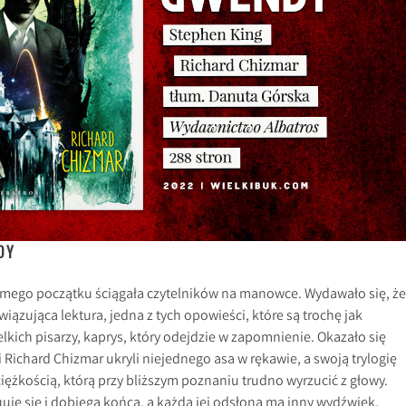
DY
amego początku ściągała czytelników na manowce. Wydawało się, że
iązująca lektura, jedna z tych opowieści, które są trochę jak
elkich pisarzy, kaprys, który odejdzie w zapomnienie. Okazało się
i Richard Chizmar ukryli niejednego asa w rękawie, a swoją trylogię
iężkością, którą przy bliższym poznaniu trudno wyrzucić z głowy.
je się i dobiega końca, a każda jej odsłona ma inny wydźwięk,