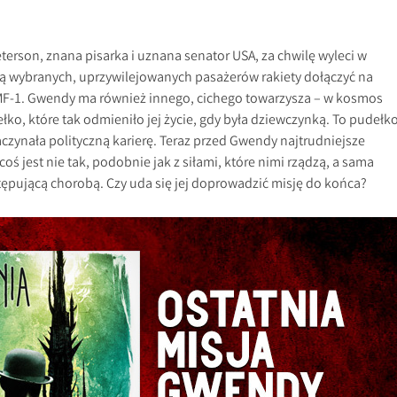
terson, znana pisarka i uznana senator USA, za chwilę wyleci w
ką wybranych, uprzywilejowanych pasażerów rakiety dołączyć na
MF-1. Gwendy ma również innego, cichego towarzysza – w kosmos
łko, które tak odmieniło jej życie, gdy była dziewczynką. To pudełko
zaczynała polityczną karierę. Teraz przed Gwendy najtrudniejsze
ś jest nie tak, podobnie jak z siłami, które nimi rządzą, a sama
ępującą chorobą. Czy uda się jej doprowadzić misję do końca?