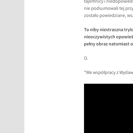
tajemnicy i niedopowiedz
nie podsumowali tej przy
zostało powiedziane, wsz
To niby niestraszna tryl
nieoczywistych opowieśc
pełny obraz natomiast 
O.
*We współpracy z Wydaw