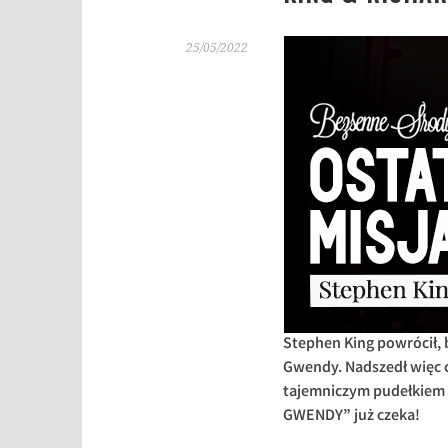
25/05/2022
Stephen King powrócił, 
Gwendy. Nadszedł więc c
tajemniczym pudełkiem 
GWENDY” już czeka!