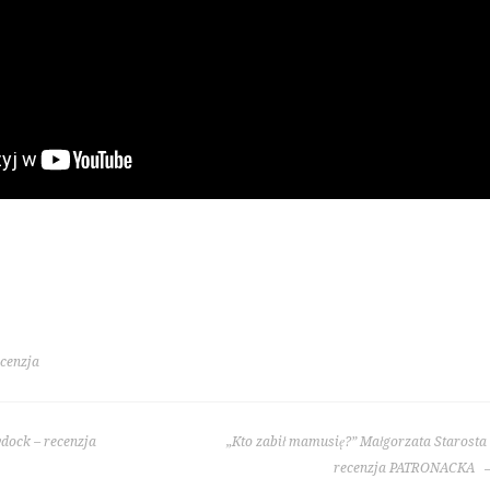
cenzja
dock – recenzja
„Kto zabił mamusię?” Małgorzata Starosta
recenzja PATRONACKA