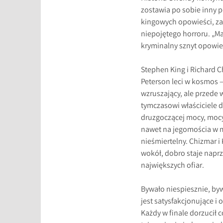
zostawia po sobie inny 
kingowych opowieści, za
niepojętego horroru. „M
kryminalny sznyt opowieś
Stephen King i Richard
Peterson leci w kosmos –
wzruszający, ale przede
tymczasowi właściciele d
druzgoczącej mocy, mocy,
nawet na jegomościa w me
nieśmiertelny. Chizmar 
wokół, dobro staje naprz
największych ofiar.
Bywało niespiesznie, by
jest satysfakcjonujące i 
Każdy w finale dorzucił 