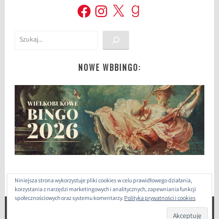
Facebook
Instagram
X
Goodreads
t
,
p
Szukaj
i
e
NOWE WBBINGO:
r
w
s
z
e
k
o
b
i
e
Niniejsza strona wykorzystuje pliki cookies w celu prawidłowego działania,
t
korzystania z narzędzi marketingowych i analitycznych, zapewniania funkcji
y
społecznościowych oraz systemu komentarzy.
Polityka prywatności i cookies
w
ZAPROJEKTOWANE PRZEZ: WORDPRESS
|
THEME: SELA
s