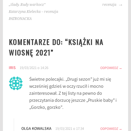
WPISU
:
„Ślady. Rudy warkocz”
recenzja
B
Katarzyna Kielecka – recenzja
e
PATRONACKA
b
o
KOMENTARZE DO: “
KSIĄŻKI NA
k
A
WIOSNĘ 2021
”
l
d
IRIS
19/03/2021 o 14:26
o
ODPOWIEDZ
n
Świetne polecajki. „Drugi sezon” już mi się
a
wcześniej gdzieś w oczy rzucił i mocno
R
zainteresował. Z tej listy na pewno do
e
przeczytania dorzucę jeszcze „Pruskie baby” i
i
„Gorzko, gorzko”.
c
h
,
OLGA KOWALSKA
19/03/2021 o 17:34
ODPOWIEDZ
B