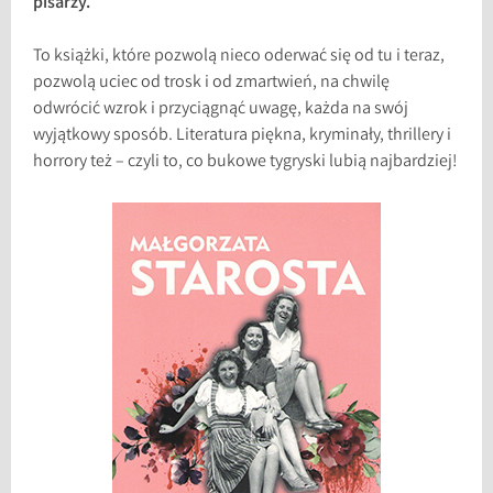
pisarzy.
To książki, które pozwolą nieco oderwać się od tu i teraz,
pozwolą uciec od trosk i od zmartwień, na chwilę
odwrócić wzrok i przyciągnąć uwagę, każda na swój
wyjątkowy sposób. Literatura piękna, kryminały, thrillery i
horrory też – czyli to, co bukowe tygryski lubią najbardziej!