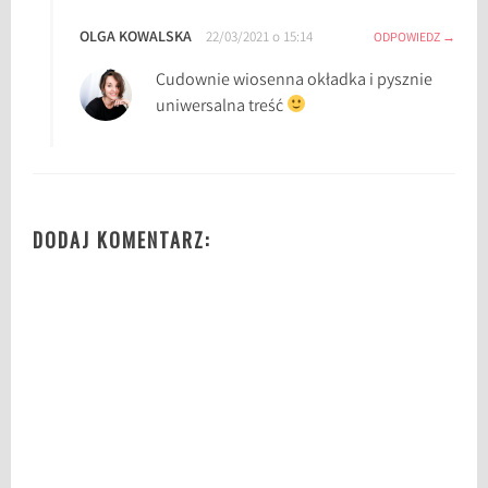
l
OLGA KOWALSKA
22/03/2021 o 15:14
ODPOWIEDZ
J
a
Cudownie wiosenna okładka i pysznie
k
uniwersalna treść
u
b
B
i
e
DODAJ KOMENTARZ:
l
a
w
s
k
i
,
G
o
r