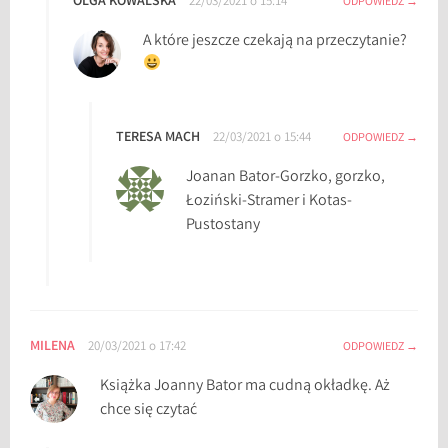
OLGA KOWALSKA
22/03/2021 o 15:14
ODPOWIEDZ
l
o
A które jeszcze czekają na przeczytanie?
g
o
k
s
TERESA MACH
22/03/2021 o 15:44
ODPOWIEDZ
i
Joanan Bator-Gorzko, gorzko,
ą
Łoziński-Stramer i Kotas-
ż
Pustostany
k
a
c
h
,
D
MILENA
20/03/2021 o 17:42
ODPOWIEDZ
u
Książka Joanny Bator ma cudną okładkę. Aż
n
chce się czytać
k
e