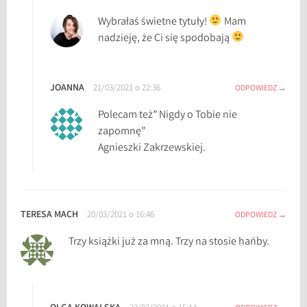
l
Wybrałaś świetne tytuły!
Mam
i
nadzieję, że Ci się spodobają
z
n
y
JOANNA
21/03/2021 o 22:36
ODPOWIEDZ
M
Polecam też” Nigdy o Tobie nie
a
zapomnę”
r
Agnieszki Zakrzewskiej.
e
k
S
t
TERESA MACH
e
20/03/2021 o 16:46
ODPOWIEDZ
l
Trzy książki już za mną. Trzy na stosie hańby.
a
r
,
b