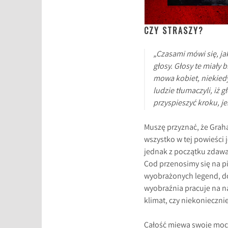
CZY STRASZY?
„Czasami mówi się, j
głosy. Głosy te miały 
mowa kobiet, niekiedy 
ludzie tłumaczyli, iż 
przyspieszyć kroku, je
Muszę przyznać, że Grah
wszystko w tej powieści j
jednak z początku zdawać
Cod przenosimy się na pi
wyobrażonych legend, d
wyobraźnia pracuje na na
klimat, czy niekoniecznie
Całość miewa swoje mocn