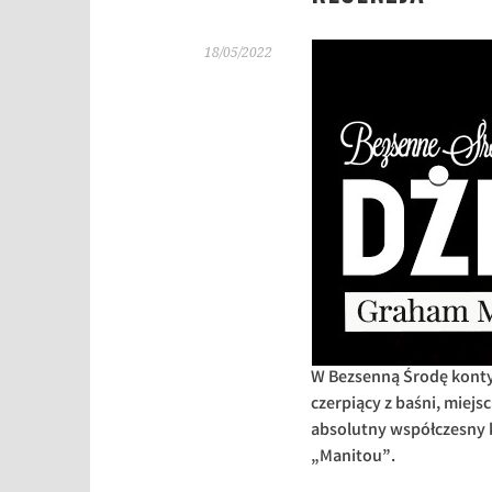
18/05/2022
W Bezsenną Środę kontyn
czerpiący z baśni, miej
absolutny współczesny k
„Manitou”.