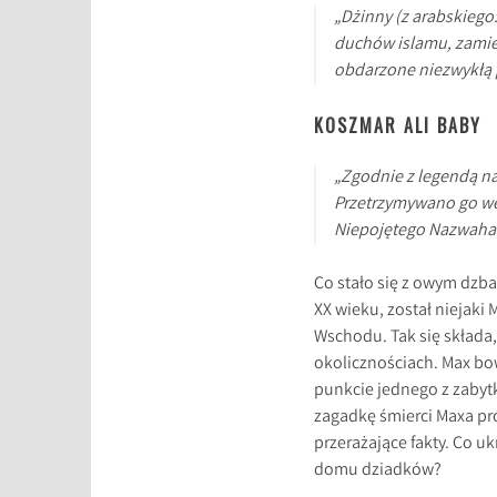
„Dżinny (z arabskiego
duchów islamu, zamies
obdarzone niezwykłą 
KOSZMAR ALI BABY
„Zgodnie z legendą naj
Przetrzymywano go w
Niepojętego Nazwaha 
Co stało się z owym dzb
XX wieku, został niejaki
Wschodu. Tak się składa
okolicznościach. Max bow
punkcie jednego z zabyt
zagadkę śmierci Maxa pró
przerażające fakty. Co 
domu dziadków?