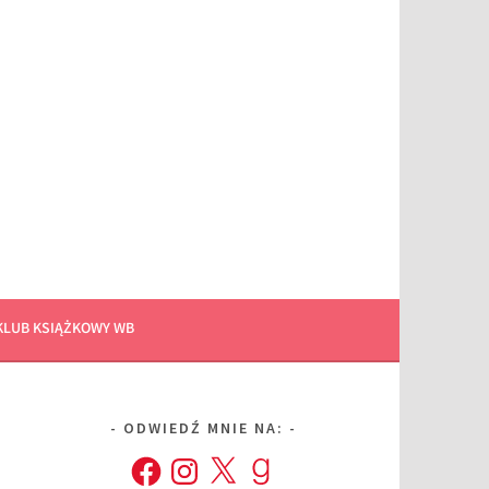
KLUB KSIĄŻKOWY WB
ODWIEDŹ MNIE NA:
Facebook
Instagram
X
Goodreads