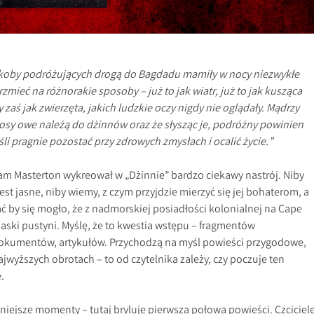
akoby podróżujących drogą do Bagdadu mamiły w nocy niezwykłe
brzmieć na różnorakie sposoby – już to jak wiatr, już to jak kusząca
zaś jak zwierzęta, jakich ludzkie oczy nigdy nie oglądały. Mądrzy
głosy owe należą do dżinnów oraz że słysząc je, podróżny powinien
śli pragnie pozostać przy zdrowych zmysłach i ocalić życie.”
am Masterton wykreował w „Dżinnie” bardzo ciekawy nastrój. Niby
est jasne, niby wiemy, z czym przyjdzie mierzyć się jej bohaterom, a
 by się mogło, że z nadmorskiej posiadłości kolonialnej na Cape
aski pustyni. Myślę, że to kwestia wstępu – fragmentów
okumentów, artykułów. Przychodzą na myśl powieści przygodowe,
jwyższych obrotach – to od czytelnika zależy, czy poczuje ten
.
iejsze momenty – tutaj bryluje pierwsza połowa powieści. Czciciel