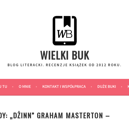
WIELKI BUK
BLOG LITERACKI. RECENZJE KSIĄŻEK OD 2012 ROKU.
J TU
O MNIE
KONTAKT I WSPÓŁPRACA
DUŻE BUKI
DY: „DŻINN” GRAHAM MASTERTON –