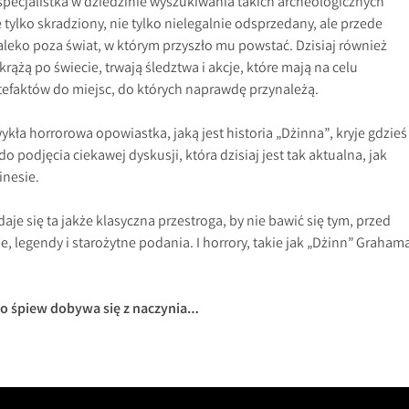
specjalistka w dziedzinie wyszukiwania takich archeologicznych
 tylko skradziony, nie tylko nielegalnie odsprzedany, ale przede
leko poza świat, w którym przyszło mu powstać. Dzisiaj również
ążą po świecie, trwają śledztwa i akcje, które mają na celu
tefaktów do miejsc, do których naprawdę przynależą.
kła horrorowa opowiastka, jaką jest historia „Dżinna”, kryje gdzieś
 podjęcia ciekawej dyskusji, która dzisiaj jest tak aktualna, jak
inesie.
je się ta jakże klasyczna przestroga, by nie bawić się tym, przed
e, legendy i starożytne podania. I horrory, takie jak „Dżinn” Graham
 bo śpiew dobywa się z naczynia…