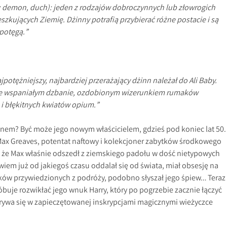
: demon, duch): jeden z rodzajów dobroczynnych lub złowrogich
zkujących Ziemię. Dżinny potrafią przybierać różne postacie i są
potęgą.”
potężniejszy, najbardziej przerażający dżinn należał do Ali Baby.
e wspaniałym dzbanie, ozdobionym wizerunkiem rumaków
i błękitnych kwiatów opium.”
anem? Być może jego nowym właścicielem, gdzieś pod koniec lat 50.
 Max Greaves, potentat naftowy i kolekcjoner zabytków środkowego
, że Max właśnie odszedł z ziemskiego padołu w dość nietypowych
iem już od jakiegoś czasu oddalał się od świata, miał obsesję na
ków przywiedzionych z podróży, podobno słyszał jego śpiew… Teraz
buje rozwikłać jego wnuk Harry, który po pogrzebie zacznie łączyć
ukrywa się w zapieczętowanej inskrypcjami magicznymi wieżyczce