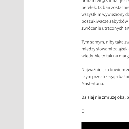
bohaterek „Dżinna” jest 
perełek. Dzban został nie
wszystkim wywieziony da
poszukiwacze zabytków kr
zwrócenie utraconych ar
Tym samym, niby taka zwy
między słowami zalążek do
wtedy. Ale to tak na marg
Najważniejsza bowiem zda
czym przestrzegają baśni
Mastertona.
Dzisiaj nie zmrużę oka,
O.