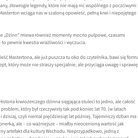
any, złowrogie legendy, które nie mają nic wspólnego z poczciwymi
asterton wciąga nas w szaloną opowieść, pełną krwi i niepojętego
 że „Dżinn” miewa również momenty mocno pulpowe, czasami
– to pewnie kwestia wrażliwości i wyczucia.
ść Mastertona, ale już puszcza tu oko do czytelnika, bawi się form
ept, który może nie straszy specjalnie, ale przyciąga uwagę i sprawię
.
storia krwiożerczego dżinna sięgająca stuleci to jedno, ale całość
problem, który był rzeczywisty tak pod koniec lat 70. (w latach
i dzisiaj, czyli niemal pięćdziesiąt lat później. Tajemniczy dzban ma
jonerką, ale – co ważniejsze – miałby nieocenioną wartość jak
zny artefakt dla kultury Wschodu. Nieprzypadkowo, jedną z