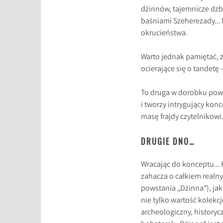
dżinnów, tajemnicze dzb
baśniami Szeherezady… M
okrucieństwa.
Warto jednak pamiętać,
ocierające się o tandetę 
To druga w dorobku powie
i tworzy intrygujący konc
masę frajdy czytelnikowi
DRUGIE DNO…
Wracając do konceptu… Hi
zahacza o całkiem realny 
powstania „Dżinna”), jak 
nie tylko wartość kolekc
archeologiczny, historyc