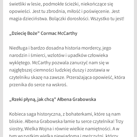
świetliki w lesie, podmokłe ścieżki, niekończące się
opowieści. Jest tu zbrodnia, miłość i poświęcenie. Jest
magia dzieciństwa. Bolączki dorosłości. Wszystko tu jest!
„Dziecię Boże” Cormac McCarthy
Niedługa i bardzo dosadna historia mordercy, jego
narodzin i śmierci, wzlotów i upadków człowieka
wyklętego. McCarthy pozwala zanurzyć nam się w
najgłębszej ciemności ludzkiej duszy i zostawia w
czytelniku skazę na zawsze. Przerażająca opowieść, która
przenika do serce na wskroś.
„Rzeki płyną, jak chcą” Ałbena Grabowska
Kobieca saga historyczna, z bohaterkami, które są nam
bliskie. Ałbena Grabowska łamie tu serce czytelnika! Trzy
siostry, Wielka Wojna i równie wielkie namiętności. A w
tym wszystkim wielka niewiadoma i mężczyźni, którzy