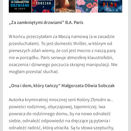
„Za zamkniętymi drzwiami” B.A. Paris
W końcu przeczytałam za Waszą namową (a w zasadzie
przesłuchałam). To jest domestic thriller, w którym od
pierwszych zdań wiemy, że coś jest mocno z naszą parą
nie w porządku. Paris serwuje atmosferę klaustrofobii,
osaczenia i dziwnego poczucia skrajnej manipulacji. Nie
mogłam przestać słuchać.
„Ona i dom, który tańczy” Małgorzata Oliwia Sobczak
Autorka kryminalnej mrocznej serii Kolory Zbrodni w…
powieści rodzinnej, obyczajowej, tajemniczej. Iwa
powraca do rodzinnego domu, by na nowo odnaleźć
siebie, odnaleźć odpowiedzi na dręczące ją pytania i
odnaleźć radość, którą utraciła. Są tu słowa szeptuchy,