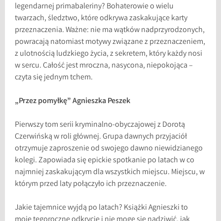
legendarnej primabaleriny? Bohaterowie o wielu
twarzach, śledztwo, które odkrywa zaskakujące karty
przeznaczenia. Ważne: nie ma wątków nadprzyrodzonych,
powracają natomiast motywy związane z przeznaczeniem,
z ulotnością ludzkiego życia, z sekretem, który każdy nosi
w sercu. Całość jest mroczna, nasycona, niepokojąca –
czyta się jednym tchem.
„Przez pomyłkę” Agnieszka Peszek
Pierwszy tom serii kryminalno-obyczajowej z Dorotą
Czerwińską w roli głównej. Grupa dawnych przyjaciół
otrzymuje zaproszenie od swojego dawno niewidzianego
kolegi. Zapowiada się epickie spotkanie po latach w co
najmniej zaskakującym dla wszystkich miejscu. Miejscu, w
którym przed laty połączyło ich przeznaczenie.
Jakie tajemnice wyjdą po latach? Książki Agnieszki to
moje tegoroczne odkrycie i nie mogę się nadziwić, jak