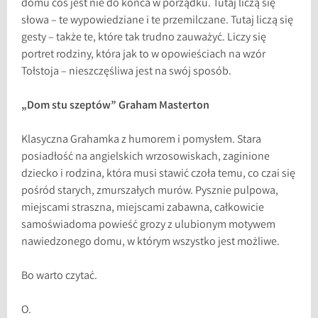
domu coś jest nie do końca w porządku. Tutaj liczą się
słowa – te wypowiedziane i te przemilczane. Tutaj liczą się
gesty – także te, które tak trudno zauważyć. Liczy się
portret rodziny, która jak to w opowieściach na wzór
Tołstoja – nieszczęśliwa jest na swój sposób.
„Dom stu szeptów” Graham Masterton
Klasyczna Grahamka z humorem i pomysłem. Stara
posiadłość na angielskich wrzosowiskach, zaginione
dziecko i rodzina, która musi stawić czoła temu, co czai się
pośród starych, zmurszałych murów. Pysznie pulpowa,
miejscami straszna, miejscami zabawna, całkowicie
samoświadoma powieść grozy z ulubionym motywem
nawiedzonego domu, w którym wszystko jest możliwe.
Bo warto czytać.
O.