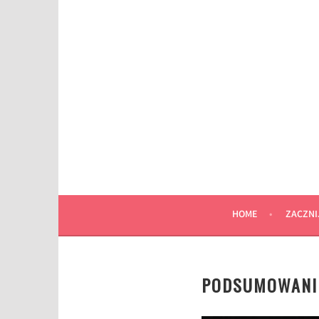
Przeskocz
do
wpisu
HOME
ZACZNI
PODSUMOWANIE 