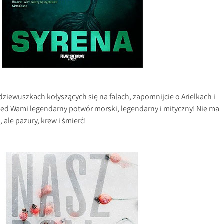
ziewuszkach kołyszących się na falach, zapomnijcie o Arielkach i
ed Wami legendarny potwór morski, legendarny i mityczny! Nie ma
 ale pazury, krew i śmierć!