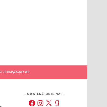
KLUB KSIĄŻKOWY WB
ODWIEDŹ MNIE NA:
Facebook
Instagram
X
Goodreads