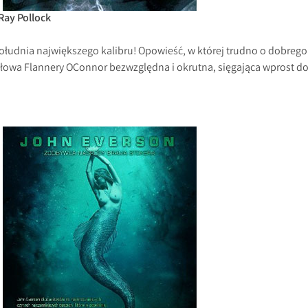
Ray Pollock
łudnia największego kalibru! Opowieść, w której trudno o dobrego
 słowa Flannery OConnor bezwzględna i okrutna, sięgająca wprost d