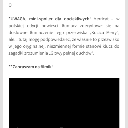
O.
*UWAGA, mini-spoiler dla dociekliwych!
Merricat – w
polskiej edycji powieści tłumacz zdecydował się na
dosłowne tłumaczenie tego przezwiska „Kocica Merry”,
ale… tutaj mogę podpowiedzieć, że właśnie to przezwisko
w jego oryginalnej, niezmiennej formie stanowi klucz do
zagadki zrozumienia „Głowy pełnej duchów”.
**Zapraszam na filmik!