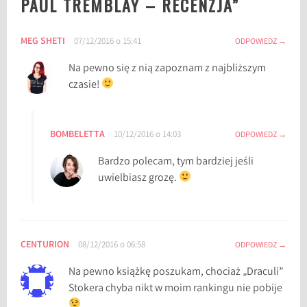
PAUL TREMBLAY – RECENZJA
”
ą
ż
MEG SHETI
07/12/2016 o 15:41
ODPOWIEDZ
k
o
Na pewno się z nią zapoznam z najbliższym
w
czasie!
y
,
b
BOMBELETTA
10/12/2016 o 14:03
ODPOWIEDZ
l
Bardzo polecam, tym bardziej jeśli
o
uwielbiasz grozę.
g
l
i
t
CENTURION
08/12/2016 o 06:58
ODPOWIEDZ
e
r
Na pewno książkę poszukam, chociaż „Draculi”
a
Stokera chyba nikt w moim rankingu nie pobije
c