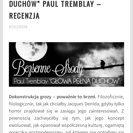
DUCHÓW” PAUL TREMBLAY –
RECENZJA
07/12/2016
Dokonstrukcja grozy – poważnie to brzmi.
Filozoficznie,
filologicznie, tak jak chciałby Jacques Derrida, gdyby tylko
horror znajdował się w zasięgu jego zainteresowań. Z
pewnością zachwyciłby się tym, jak jego koncept
ewoluował, jak opanował współczesną kulturę, ogarniętą
gorączką postmodernizmu, od którego nie potrafimy się