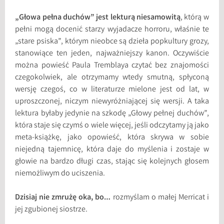
„Głowa pełna duchów” jest lekturą niesamowitą
, którą w
pełni mogą docenić starzy wyjadacze horroru, właśnie te
„stare psiska”, którym nieobce są dzieła popkultury grozy,
stanowiące ten jeden, najważniejszy kanon. Oczywiście
można powieść Paula Tremblaya czytać bez znajomości
czegokolwiek, ale otrzymamy wtedy smutną, spłyconą
wersję czegoś, co w literaturze mielone jest od lat, w
uproszczonej, niczym niewyróżniającej się wersji. A taka
lektura byłaby jedynie na szkodę „Głowy pełnej duchów”,
która staje się czymś o wiele więcej, jeśli odczytamy ją jako
meta-książkę, jako opowieść, która skrywa w sobie
niejedną tajemnicę, która daje do myślenia i zostaje w
głowie na bardzo długi czas, stając się kolejnych głosem
niemożliwym do uciszenia.
Dzisiaj nie zmrużę oka, bo…
rozmyślam o małej Merricat i
jej zgubionej siostrze.