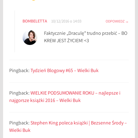
k
i
,
BOMBELETTA
10/12/2016 o 14:03
ODPOWIEDZ
b
o
Faktycznie „Draculę” trudno przebić – BO
o
KREW JEST ŻYCIEM! <3
k
t
u
b
Pingback:
Tydzień Blogowy #65 – Wielki Buk
e
,
g
Pingback:
WIELKIE PODSUMOWANIE ROKU – najlepsze i
r
najgorsze książki 2016 – Wielki Buk
o
z
a
Pingback:
Stephen King poleca książki | Bezsenne Środy –
,
Wielki Buk
G