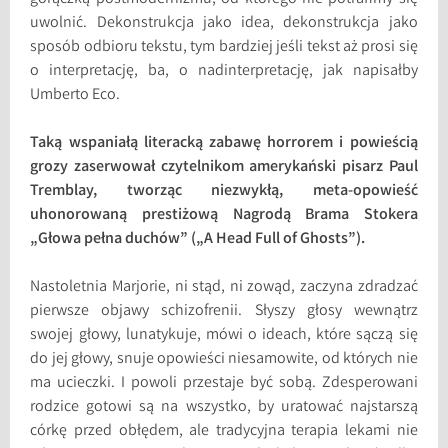
uwolnić. Dekonstrukcja jako idea, dekonstrukcja jako
sposób odbioru tekstu, tym bardziej jeśli tekst aż prosi się
o interpretację, ba, o nadinterpretację, jak napisałby
Umberto Eco.
Taką wspaniałą literacką zabawę horrorem i powieścią
grozy zaserwował czytelnikom amerykański pisarz Paul
Tremblay, tworząc niezwykłą, meta-opowieść
uhonorowaną prestiżową Nagrodą Brama Stokera
„Głowa pełna duchów” („A Head Full of Ghosts”).
Nastoletnia Marjorie, ni stąd, ni zowąd, zaczyna zdradzać
pierwsze objawy schizofrenii. Słyszy głosy wewnątrz
swojej głowy, lunatykuje, mówi o ideach, które sączą się
do jej głowy, snuje opowieści niesamowite, od których nie
ma ucieczki. I powoli przestaje być sobą. Zdesperowani
rodzice gotowi są na wszystko, by uratować najstarszą
córkę przed obłędem, ale tradycyjna terapia lekami nie