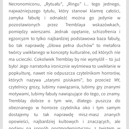
Necronomiconu, „Rytuału”, „Ringu” i… tego jednego,
najważniejszego tytułu, który stanowi klamrę całości,
zamyka fabułę i odnaleźć można go jedynie w
pozostawionych przez Tremblaya wskazówkach,
pomiędzy wierszami. Jednak opętanie, schizofrenia i
egzorcyzm to tylko najbardziej podstawowa baza fabuły,
bo tak naprawdę „Głowa pełna duchów” to metafora
twórcy uwikłanego w koncepty kulturalne, od których nie
ma ucieczki. Cokolwiek Tremblay by nie wymyślił – to już
było! Jego narratorka ironicznie wyśmiewa to uwikłanie w
popkulturę, nawet nie odpuszcza czytelnikom horrorów,
których nazywa „starymi psiskami”, bo przecież MY,
czytelnicy grozy, lubimy nawiązania, lubimy gry znanymi
motywami, lubimy fabuły nawiązujące do tego, co znamy.
Tremblay dobrze o tym wie, dlatego puszcza do
obeznanego w horrorze czytelnika oko i tym samym
dostajemy tu tak naprawdę misz-masz znanych
opowieści, najbardziej kultowych i znaczących, ale
podany na sposób postmodernistyczny, z twistem w