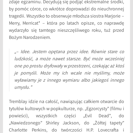
zdaje egzaminu. Decydują się podjąć ekstremalne środki,
by pomóc córce, co wkrótce doprowadzi do nieuchronnej
tragedii. Wszystko to obserwuje młodsza siostra Marjorie –
Merry, Merricat* – która po latach opisze, co naprawdę
wydarzyło się tamtego nieszczęśliwego roku, tuż przed
Bożym Narodzeniem.
„– Idee. Jestem opętana przez idee. Równie stare co
ludzkość, a może nawet starsze. Być może wcześniej
one po prostu dryfowały w przestrzeni, czekając aż ktoś
je pomyśli. Może my ich wcale nie myślimy, może
wyławiamy je z innego wymiaru albo jakiegoś innego
umysłu.”
Tremblay idzie na całość, nawiązując całkiem otwarcie do
tytułów kultowych w popkulturze, np. „Egzorcysty” (filmu i
powieści), wszystkich części „Evil Dead”, do
„Nawiedzonego” Shirley Jackson, do „Żółtej tapety”
Charlotte Perkins, do twórczości H.P. Lovecrafta i