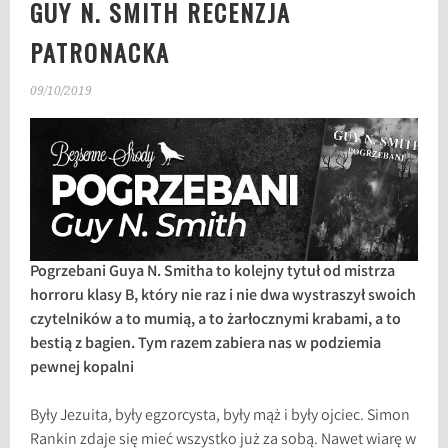
GUY N. SMITH RECENZJA
PATRONACKA
09/10/2019
Pogrzebani Guya N. Smitha to kolejny tytuł od mistrza
horroru klasy B, który nie raz i nie dwa wystraszył swoich
czytelników a to mumią, a to żarłocznymi krabami, a to
bestią z bagien. Tym razem zabiera nas w podziemia
pewnej kopalni
Były Jezuita, były egzorcysta, były mąż i były ojciec. Simon
Rankin zdaje się mieć wszystko już za sobą. Nawet wiarę w