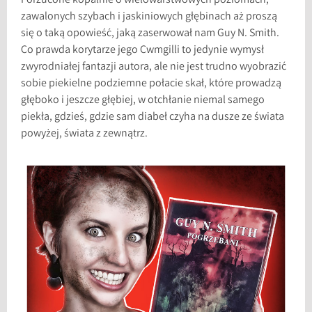
Porzucone kopalnie o wielowarstwowych poziomach,
zawalonych szybach i jaskiniowych głębinach aż proszą
się o taką opowieść, jaką zaserwował nam Guy N. Smith.
Co prawda korytarze jego Cwmgilli to jedynie wymysł
zwyrodniałej fantazji autora, ale nie jest trudno wyobrazić
sobie piekielne podziemne połacie skał, które prowadzą
głęboko i jeszcze głębiej, w otchłanie niemal samego
piekła, gdzieś, gdzie sam diabeł czyha na dusze ze świata
powyżej, świata z zewnątrz.