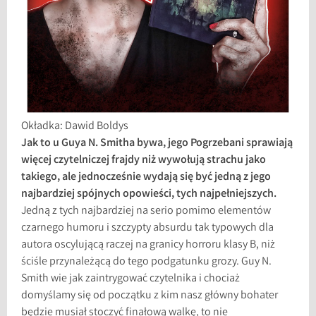
Okładka: Dawid Boldys
Jak to u Guya N. Smitha bywa, jego Pogrzebani sprawiają
więcej czytelniczej frajdy niż wywołują strachu jako
takiego, ale jednocześnie wydają się być jedną z jego
najbardziej spójnych opowieści, tych najpełniejszych.
Jedną z tych najbardziej na serio pomimo elementów
czarnego humoru i szczypty absurdu tak typowych dla
autora oscylującą raczej na granicy horroru klasy B, niż
ściśle przynależącą do tego podgatunku grozy. Guy N.
Smith wie jak zaintrygować czytelnika i chociaż
domyślamy się od początku z kim nasz główny bohater
będzie musiał stoczyć finałową walkę, to nie