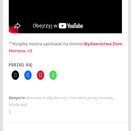
**Książkę można upolować na stronie
Wydawnictwa Dom
Horroru. <3
PODZIEL SIĘ:
Kategorie:
Bezsenne Środy
,
Horrory i literatura grozy
,
recenzja
,
Wielki Buk
|
T
a
g