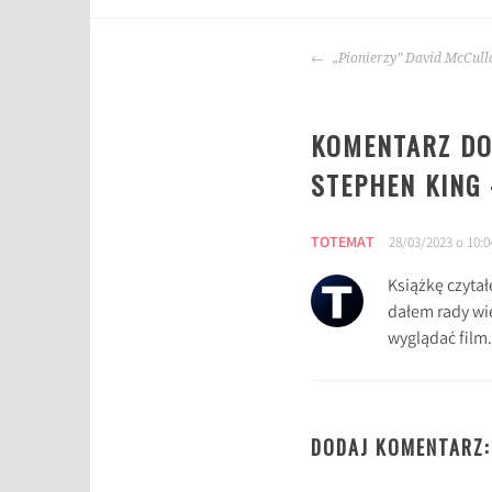
T
a
NAWIGACJA
g
„Pionierzy” David McCull
WPISU
i
:
KOMENTARZ DO
b
e
STEPHEN KING 
z
s
TOTEMAT
e
28/03/2023 o 10:0
n
Książkę czytał
n
dałem rady wi
a
wyglądać film.
ś
r
o
d
DODAJ KOMENTARZ:
a
,