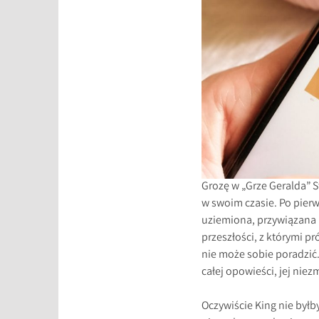
Grozę w „Grze Geralda” S
w swoim czasie. Po pierws
uziemiona, przywiązana i
przeszłości, z którymi p
nie może sobie poradzić.
całej opowieści, jej niez
Oczywiście King nie byłb