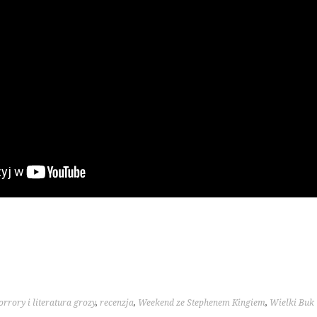
rrory i literatura grozy
,
recenzja
,
Weekend ze Stephenem Kingiem
,
Wielki Buk