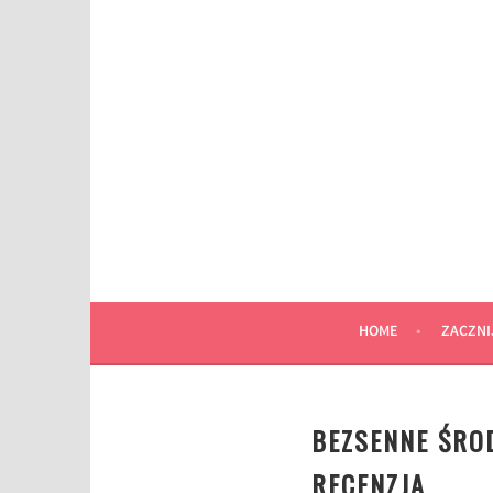
Przeskocz
do
wpisu
HOME
ZACZNI
BEZSENNE ŚROD
RECENZJA