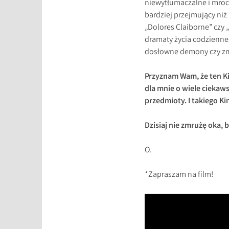
niewytłumaczalne i mrocz
bardziej przejmujący niż
„Dolores Claiborne” czy 
dramaty życia codzienneg
dosłowne demony czy zm
Przyznam Wam, że ten Ki
dla mnie o wiele ciekaw
przedmioty. I takiego Ki
Dzisiaj nie zmrużę oka, 
O.
*Zapraszam na film!