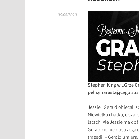
05/08/2020
Stephen King w „Grze G
pełną narastającego sus
Jessie i Gerald obiecali
Niewielka chatka, cisza,
latach. Ale Jessie ma do
Geraldzie nie dostrzeg
tragedii – Gerald umiera