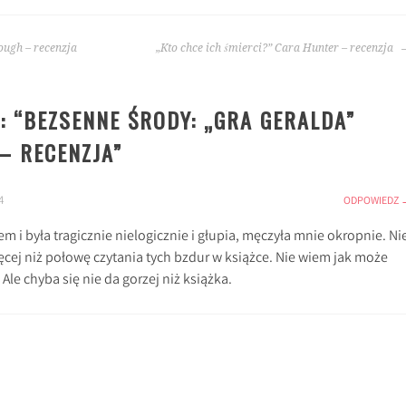
ough – recenzja
„Kto chce ich śmierci?” Cara Hunter – recenzja
: “
BEZSENNE ŚRODY: „GRA GERALDA”
– RECENZJA
”
4
ODPOWIEDZ
em i była tragicznie nielogicznie i głupia, męczyła mnie okropnie. Ni
ęcej niż połowę czytania tych bzdur w książce. Nie wiem jak może
 Ale chyba się nie da gorzej niż książka.