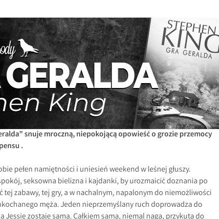
eralda” snuje mroczną, niepokojącą opowieść o grozie przemocy
pensu .
 sobie pełen namiętności i uniesień weekend w leśnej głuszy.
 spokój, seksowna bielizna i kajdanki, by urozmaicić doznania po
ść tej zabawy, tej gry, a w nachalnym, napalonym do niemożliwości
a ukochanego męża. Jeden nieprzemyślany ruch doprowadza do
, a Jessie zostaje sama. Całkiem sama, niemal naga, przykuta do