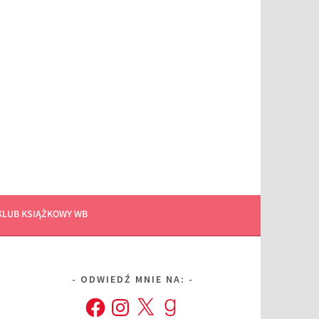
KLUB KSIĄŻKOWY WB
ODWIEDŹ MNIE NA:
Facebook
Instagram
X
Goodreads