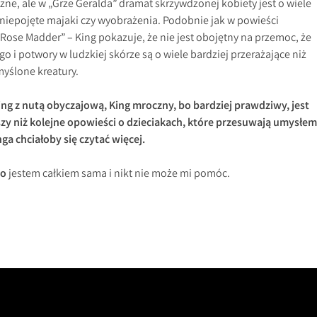
ne, ale w „Grze Geralda” dramat skrzywdzonej kobiety jest o wiele
 niepojęte majaki czy wyobrażenia. Podobnie jak w powieści
„Rose Madder” – King pokazuje, że nie jest obojętny na przemoc, że
o i potwory w ludzkiej skórze są o wiele bardziej przerażające niż
yślone kreatury.
ng z nutą obyczajową, King mroczny, bo bardziej prawdziwy, jest
szy niż kolejne opowieści o dzieciakach, które przesuwają umysłem
nga chciałoby się czytać więcej.
bo
jestem całkiem sama i nikt nie może mi pomóc.