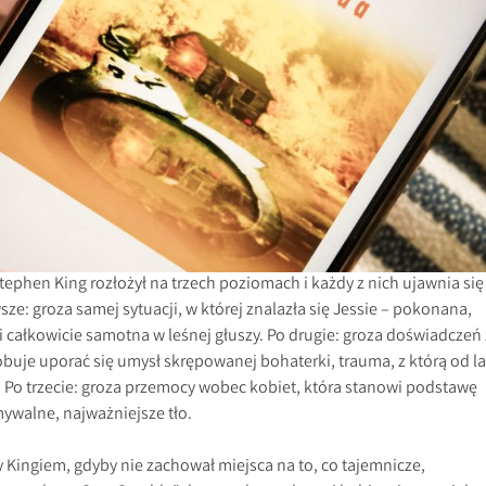
tephen King rozłożył na trzech poziomach i każdy z nich ujawnia się
ze: groza samej sytuacji, w której znalazła się Jessie – pokonana,
 całkowicie samotna w leśnej głuszy. Po drugie: groza doświadczeń 
róbuje uporać się umysł skrępowanej bohaterki, trauma, z którą od la
 Po trzecie: groza przemocy wobec kobiet, która stanowi podstawę
mywalne, najważniejsze tło.
y Kingiem, gdyby nie zachował miejsca na to, co tajemnicze,